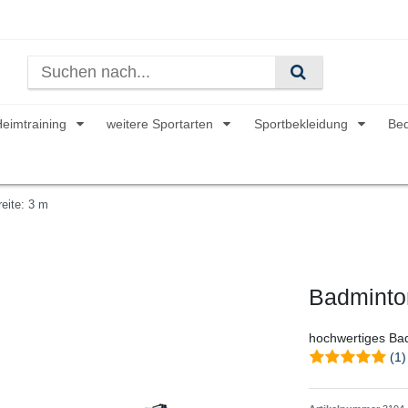
Heimtraining
weitere Sportarten
Sportbekleidung
Be
eite: 3 m
Badminton
hochwertiges Bad
(1)