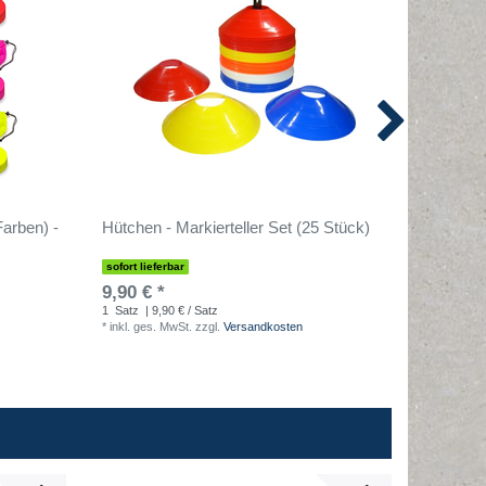
arben) -
Hütchen - Markierteller Set (25 Stück)
Hürdens
sofort lieferbar
sofort lief
9,90 € *
2,00 € 
1
Satz
| 9,90 € / Satz
1
Stück
| 
*
inkl. ges. MwSt.
zzgl.
Versandkosten
*
inkl. ges