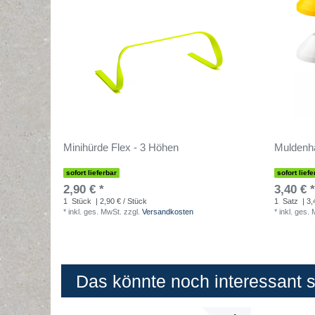
Minihürde Flex - 3 Höhen
Muldenha
sofort lieferbar
sofort liefe
2,90 € *
3,40 € *
1
Stück
| 2,90 € / Stück
1
Satz
| 3,
*
inkl. ges. MwSt.
zzgl.
Versandkosten
*
inkl. ges.
Das könnte noch interessant se