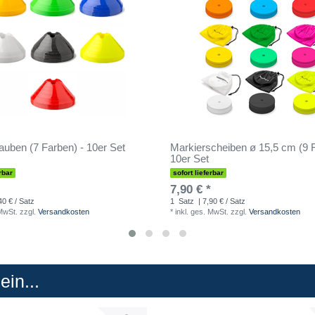
uben (7 Farben) - 10er Set
Markierscheiben ø 15,5 cm (9 F
10er Set
rbar
sofort lieferbar
7,90 € *
40 € / Satz
1
Satz
| 7,90 € / Satz
 MwSt.
zzgl.
Versandkosten
*
inkl. ges. MwSt.
zzgl.
Versandkosten
in...