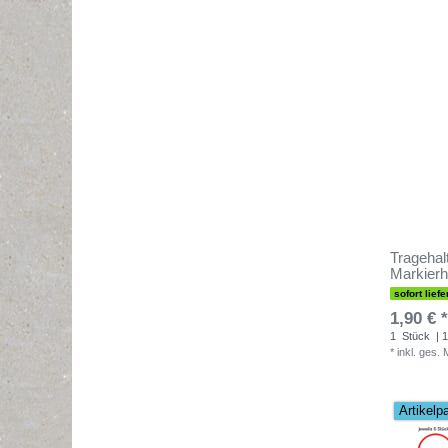
Tragehal
Markier
sofort liefe
1,90 € *
1
Stück
| 1
*
inkl. ges.
Artikelp