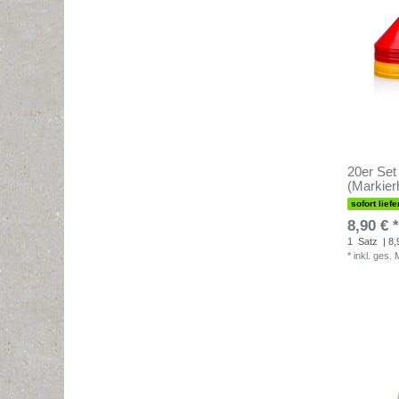
20er Set
(Markier
sofort liefe
8,90 € *
1
Satz
| 8,
*
inkl. ges.