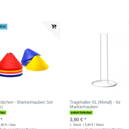
aket
ütchen - Markierhauben Set
Tragehalter XL (Metall) - für
k)
Markierhauben
rbar
sofort lieferbar
 *
3,90 € *
,90 € / Satz
1
Stück
| 3,90 € / Stück