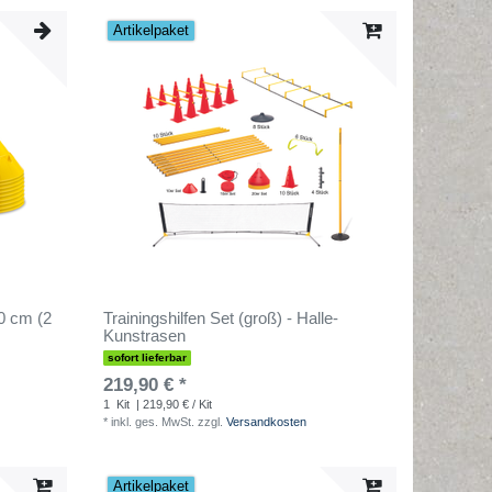
Artikelpaket
0 cm (2
Trainingshilfen Set (groß) - Halle-
Kunstrasen
sofort lieferbar
219,90 € *
1
Kit
| 219,90 € / Kit
*
inkl. ges. MwSt.
zzgl.
Versandkosten
Artikelpaket