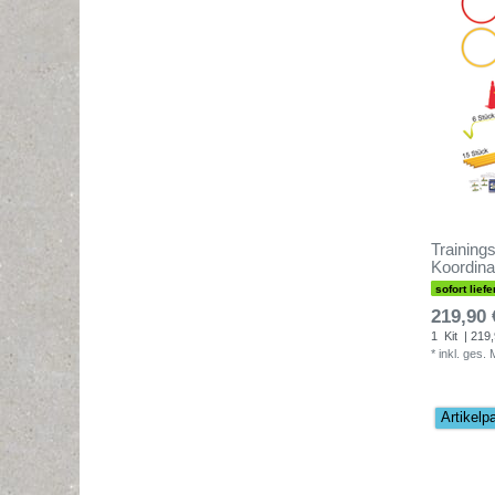
Trainings
Koordina
sofort liefe
219,90 
1
Kit
| 219,
*
inkl. ges.
Artikelp