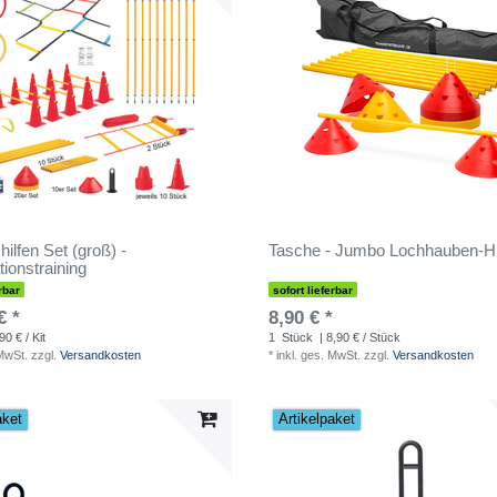
hilfen Set (groß) -
Tasche - Jumbo Lochhauben-H
tionstraining
rbar
sofort lieferbar
€ *
8,90 € *
90 € / Kit
1
Stück
| 8,90 € / Stück
 MwSt.
zzgl.
Versandkosten
*
inkl. ges. MwSt.
zzgl.
Versandkosten
aket
Artikelpaket