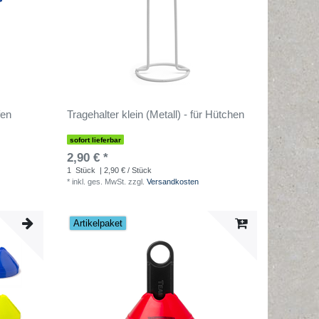
fen
Tragehalter klein (Metall) - für Hütchen
sofort lieferbar
2,90 € *
1
Stück
| 2,90 € / Stück
*
inkl. ges. MwSt.
zzgl.
Versandkosten
Artikelpaket