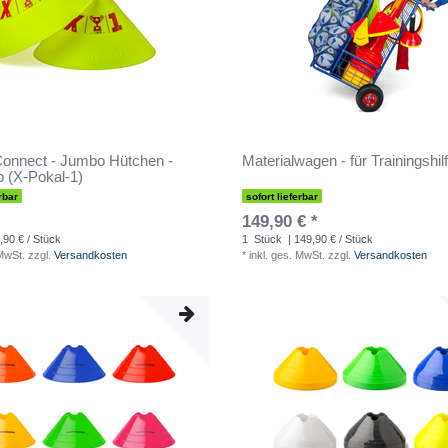
onnect - Jumbo Hütchen -
Materialwagen - für Trainingshil
 (X-Pokal-1)
rbar
sofort lieferbar
149,90 € *
,90 € / Stück
1
Stück
| 149,90 € / Stück
 MwSt.
zzgl.
Versandkosten
*
inkl. ges. MwSt.
zzgl.
Versandkosten