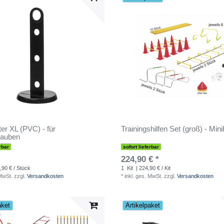
ter XL (PVC) - für
Trainingshilfen Set (groß) - Min
hauben
rbar
sofort lieferbar
224,90 € *
,90 € / Stück
1
Kit
| 224,90 € / Kit
 MwSt.
zzgl.
Versandkosten
*
inkl. ges. MwSt.
zzgl.
Versandkosten
aket
Artikelpaket