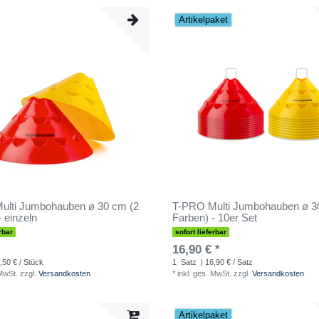
Artikelpaket
ulti Jumbohauben ø 30 cm (2
T-PRO Multi Jumbohauben ø 3
- einzeln
Farben) - 10er Set
rbar
sofort lieferbar
16,90 € *
,50 € / Stück
1
Satz
| 16,90 € / Satz
 MwSt.
zzgl.
Versandkosten
*
inkl. ges. MwSt.
zzgl.
Versandkosten
Artikelpaket