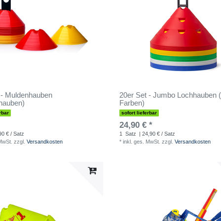
 - Muldenhauben
20er Set - Jumbo Lochhauben 
hauben)
Farben)
rbar
sofort lieferbar
24,90 € *
90 € / Satz
1
Satz
| 24,90 € / Satz
 MwSt.
zzgl.
Versandkosten
*
inkl. ges. MwSt.
zzgl.
Versandkosten