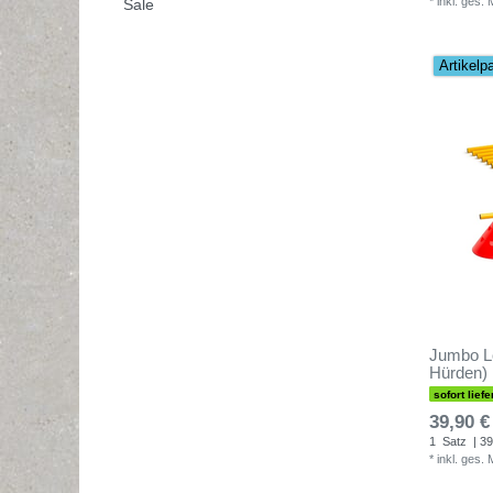
*
inkl. ges.
Sale
Artikelp
Jumbo L
Hürden)
sofort liefe
39,90 €
1
Satz
| 39
*
inkl. ges.