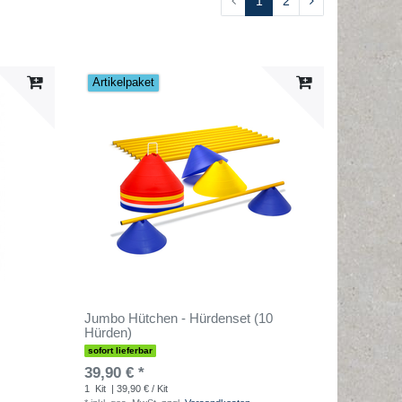
1
2
Artikelpaket
Jumbo Hütchen - Hürdenset (10
Hürden)
sofort lieferbar
39,90 € *
1
Kit
| 39,90 € / Kit