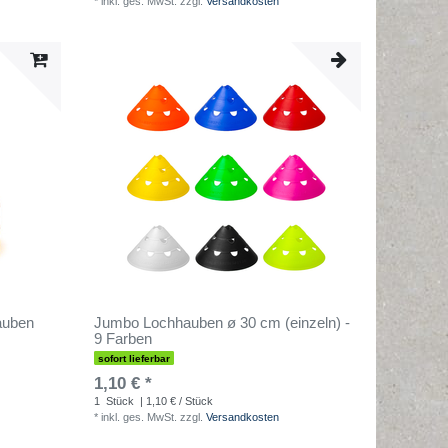
*
inkl. ges. MwSt.
zzgl.
Versandkosten
auben
Jumbo Lochhauben ø 30 cm (einzeln) -
9 Farben
sofort lieferbar
1,10 € *
1
Stück
| 1,10 € / Stück
*
inkl. ges. MwSt.
zzgl.
Versandkosten