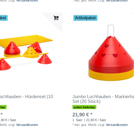
 MwSt.
zzgl.
Versandkosten
*
inkl. ges. MwSt.
zzgl.
Versandkosten
aket
Artikelpaket
ochhauben - Hürdenset (10
Jumbo Lochhauben - Markierh
Set (20 Stück)
rbar
sofort lieferbar
 *
21,90 € *
,90 € / Satz
1
Satz
| 21,90 € / Satz
 MwSt.
zzgl.
Versandkosten
*
inkl. ges. MwSt.
zzgl.
Versandkosten