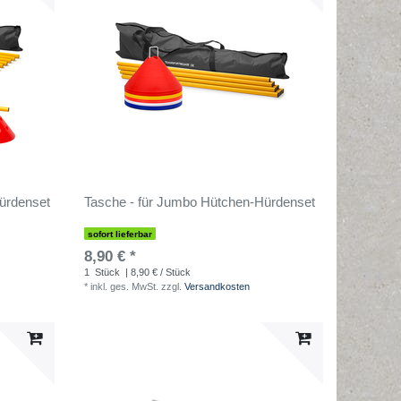
ürdenset
Tasche - für Jumbo Hütchen-Hürdenset
sofort lieferbar
8,90 € *
1
Stück
| 8,90 € / Stück
*
inkl. ges. MwSt.
zzgl.
Versandkosten