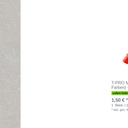
T-PRO M
Farben) 
sofort liefe
1,50 € *
1
Stück
| 1
*
inkl. ges.