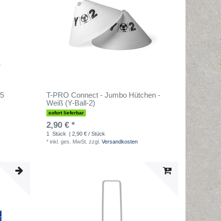
(5
T-PRO Connect - Jumbo Hütchen -
Weiß (Y-Ball-2)
sofort lieferbar
2,90 € *
1
Stück
| 2,90 € / Stück
*
inkl. ges. MwSt.
zzgl.
Versandkosten