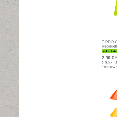
T-PRO C
Neongelb
sofort liefe
2,90 € *
1
Stück
| 2
*
inkl. ges.