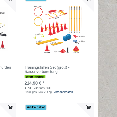
ihürden
Trainingshilfen Set (groß) -
Saisonvorbereitung
sofort lieferbar
214,90 € *
1
Kit
| 214,90 € / Kit
*
inkl. ges. MwSt.
zzgl.
Versandkosten
Artikelpaket