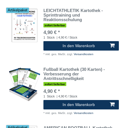
LEICHTATHLETIK Kartothek -
Artikelpaket
Sprinttraining und
Reaktionsschulung
sofort lieferbar
4,90 € *
1
Stück
| 4,90 € / Stück
In den Warenkorb
*
inkl. ges. MwSt.
zzgl.
Versandkosten
Fußball Kartothek (30 Karten) -
Verbesserung der
Antrittsschnelligkeit
sofort lieferbar
4,90 € *
1
Stück
| 4,90 € / Stück
In den Warenkorb
*
inkl. ges. MwSt.
zzgl.
Versandkosten
AMERICAN FOOTBALL Kartothek -
Artikelpaket