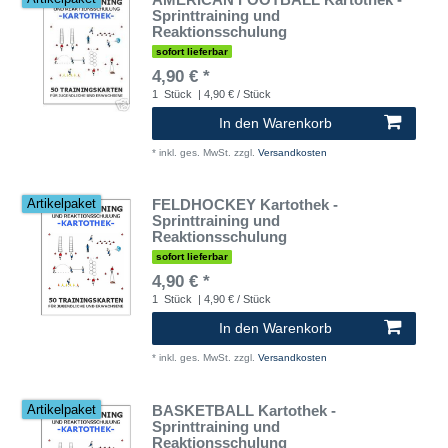
Sprinttraining und
Reaktionsschulung
sofort lieferbar
4,90 € *
1
Stück
| 4,90 € / Stück
In den Warenkorb
*
inkl. ges. MwSt.
zzgl.
Versandkosten
FELDHOCKEY Kartothek -
Artikelpaket
Sprinttraining und
Reaktionsschulung
sofort lieferbar
4,90 € *
1
Stück
| 4,90 € / Stück
In den Warenkorb
*
inkl. ges. MwSt.
zzgl.
Versandkosten
BASKETBALL Kartothek -
Artikelpaket
Sprinttraining und
Reaktionsschulung