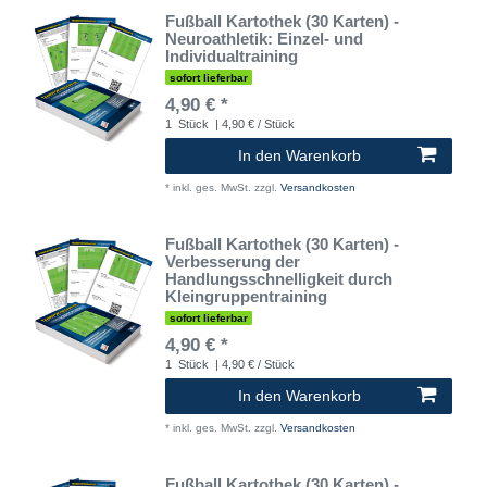
Fußball Kartothek (30 Karten) -
Neuroathletik: Einzel- und
Individualtraining
sofort lieferbar
4,90 € *
1
Stück
| 4,90 € / Stück
In den Warenkorb
*
inkl. ges. MwSt.
zzgl.
Versandkosten
Fußball Kartothek (30 Karten) -
Verbesserung der
Handlungsschnelligkeit durch
Kleingruppentraining
sofort lieferbar
4,90 € *
1
Stück
| 4,90 € / Stück
In den Warenkorb
*
inkl. ges. MwSt.
zzgl.
Versandkosten
Fußball Kartothek (30 Karten) -