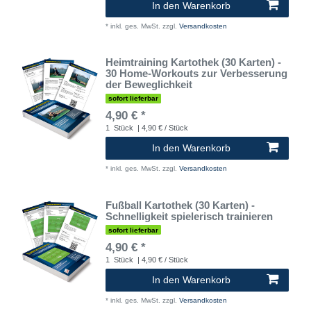
In den Warenkorb
*
inkl. ges. MwSt.
zzgl.
Versandkosten
Heimtraining Kartothek (30 Karten) -
30 Home-Workouts zur Verbesserung
der Beweglichkeit
sofort lieferbar
4,90 € *
1
Stück
| 4,90 € / Stück
In den Warenkorb
*
inkl. ges. MwSt.
zzgl.
Versandkosten
Fußball Kartothek (30 Karten) -
Schnelligkeit spielerisch trainieren
sofort lieferbar
4,90 € *
1
Stück
| 4,90 € / Stück
In den Warenkorb
*
inkl. ges. MwSt.
zzgl.
Versandkosten