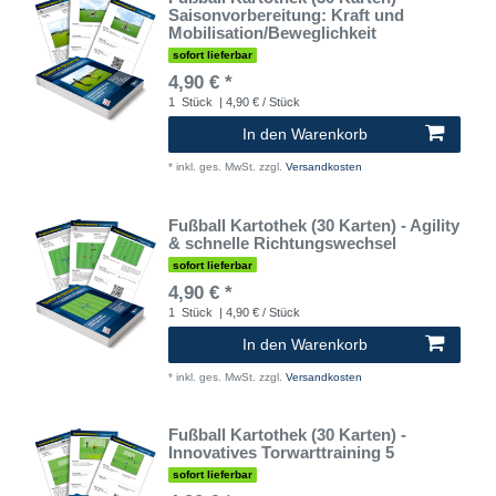
Saisonvorbereitung: Kraft und
Mobilisation/Beweglichkeit
sofort lieferbar
4,90 € *
1
Stück
| 4,90 € / Stück
In den Warenkorb
*
inkl. ges. MwSt.
zzgl.
Versandkosten
Fußball Kartothek (30 Karten) - Agility
& schnelle Richtungswechsel
sofort lieferbar
4,90 € *
1
Stück
| 4,90 € / Stück
In den Warenkorb
*
inkl. ges. MwSt.
zzgl.
Versandkosten
Fußball Kartothek (30 Karten) -
Innovatives Torwarttraining 5
sofort lieferbar