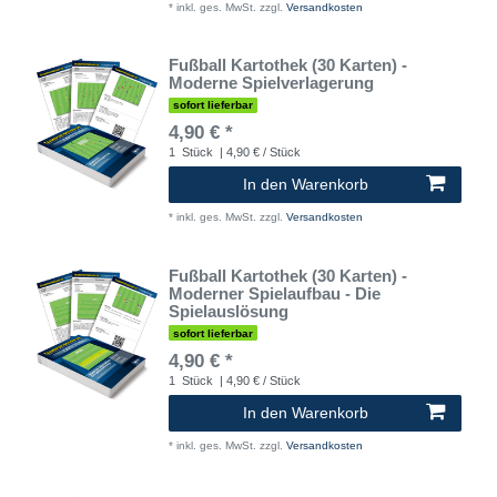
*
inkl. ges. MwSt.
zzgl.
Versandkosten
Fußball Kartothek (30 Karten) -
Moderne Spielverlagerung
sofort lieferbar
4,90 € *
1
Stück
| 4,90 € / Stück
In den Warenkorb
*
inkl. ges. MwSt.
zzgl.
Versandkosten
Fußball Kartothek (30 Karten) -
Moderner Spielaufbau - Die
Spielauslösung
sofort lieferbar
4,90 € *
1
Stück
| 4,90 € / Stück
In den Warenkorb
*
inkl. ges. MwSt.
zzgl.
Versandkosten