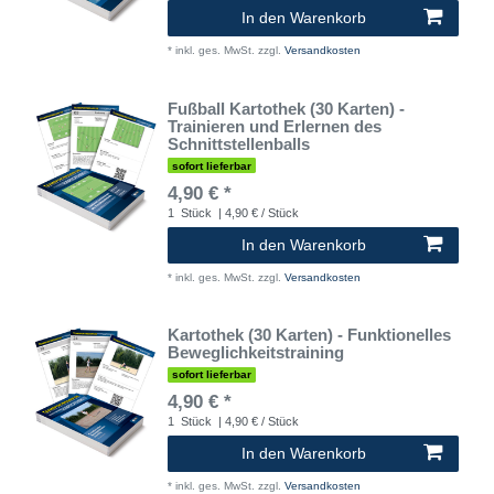
In den Warenkorb
*
inkl. ges. MwSt.
zzgl.
Versandkosten
Fußball Kartothek (30 Karten) -
Trainieren und Erlernen des
Schnittstellenballs
sofort lieferbar
4,90 € *
1
Stück
| 4,90 € / Stück
In den Warenkorb
*
inkl. ges. MwSt.
zzgl.
Versandkosten
Kartothek (30 Karten) - Funktionelles
Beweglichkeitstraining
sofort lieferbar
4,90 € *
1
Stück
| 4,90 € / Stück
In den Warenkorb
*
inkl. ges. MwSt.
zzgl.
Versandkosten