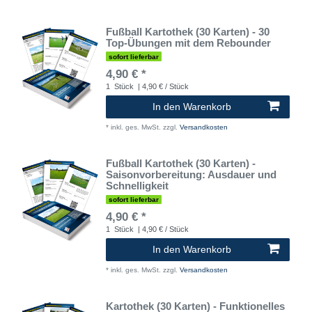
Fußball Kartothek (30 Karten) - 30
Top-Übungen mit dem Rebounder
sofort lieferbar
4,90 € *
1
Stück
| 4,90 € / Stück
In den Warenkorb
*
inkl. ges. MwSt.
zzgl.
Versandkosten
Fußball Kartothek (30 Karten) -
Saisonvorbereitung: Ausdauer und
Schnelligkeit
sofort lieferbar
4,90 € *
1
Stück
| 4,90 € / Stück
In den Warenkorb
*
inkl. ges. MwSt.
zzgl.
Versandkosten
Kartothek (30 Karten) - Funktionelles