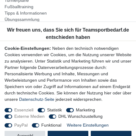
Turnierpläne
Fußballtraining
Tipps & Informationen
Übungssammlung
Unternehmen
Jobs
Partnerprogramm
Cookie-Einstellungen:
Neben den technisch notwendigen
Widerrufsrecht
Cookies verwenden wir Cookies, um die Nutzung unserer Website
zu analysieren. Unter Statistik und Marketing führen wir und unser
Bestellung widerrufen
Partner folgende Datenverarbeitungsprozesse durch:
Datenschutzerklärung
Personalisierte Werbung und Inhalte, Messungen und
AGB
Werbeleistungen und Performance von Inhalten sowie das
Impressum
Speichern von oder Zugriff auf Informationen auf einem Endgerät
durch technische Cookies. Sie können der Nutzung hier oder über
Newsletter
unsere
Datenschutz-Seite
jederzeit widersprechen.
Gerne halten wir Sie auf dem Laufenden, hier geht es zur:
Essenziell
Statistik
Marketing
Externe Medien
DHL Wunschzustellung
Newsletter-Anmeldung
PayPal
Funktional
Weitere Einstellungen
Auswahl