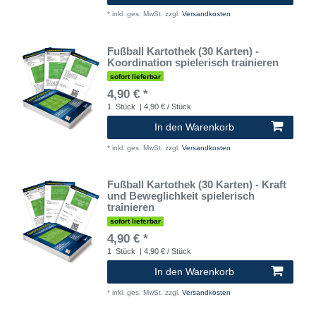
*
inkl. ges. MwSt.
zzgl.
Versandkosten
Fußball Kartothek (30 Karten) -
Koordination spielerisch trainieren
sofort lieferbar
4,90 € *
1
Stück
| 4,90 € / Stück
In den Warenkorb
*
inkl. ges. MwSt.
zzgl.
Versandkosten
Fußball Kartothek (30 Karten) - Kraft
und Beweglichkeit spielerisch
trainieren
sofort lieferbar
4,90 € *
1
Stück
| 4,90 € / Stück
In den Warenkorb
*
inkl. ges. MwSt.
zzgl.
Versandkosten