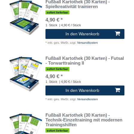
Fußball Kartothek (30 Karten) -
Spielkreativität trainieren
sofort lieferbar
4,90 € *
1
Stück
| 4,90 € / Stück
In den Warenkorb
*
inkl. ges. MwSt.
zzgl.
Versandkosten
Fußball Kartothek (30 Karten) - Futsal
- Torwarttraining II
sofort lieferbar
4,90 € *
1
Stück
| 4,90 € / Stück
In den Warenkorb
*
inkl. ges. MwSt.
zzgl.
Versandkosten
Fußball Kartothek (30 Karten) -
Technik-Einzeltraining mit modernen
Trainingshilfen
sofort lieferbar