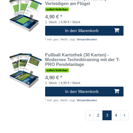
Verteidigen am Flügel
sofort lieferbar
4,90 € *
1
Stück
| 4,90 € / Stück
In den Warenkorb
*
inkl. ges. MwSt.
zzgl.
Versandkosten
Fußball Kartothek (30 Karten) -
Modernes Techniktraining mit der T-
PRO Pendelanlage
sofort lieferbar
4,90 € *
1
Stück
| 4,90 € / Stück
In den Warenkorb
*
inkl. ges. MwSt.
zzgl.
Versandkosten
2
3
4