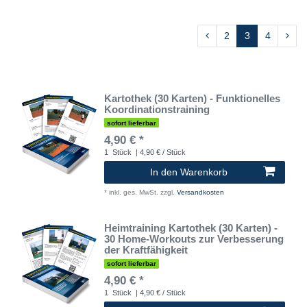
2
3
4
Kartothek (30 Karten) - Funktionelles
Koordinationstraining
sofort lieferbar
4,90 € *
1
Stück
| 4,90 € / Stück
In den Warenkorb
*
inkl. ges. MwSt.
zzgl.
Versandkosten
Heimtraining Kartothek (30 Karten) -
30 Home-Workouts zur Verbesserung
der Kraftfähigkeit
sofort lieferbar
4,90 € *
1
Stück
| 4,90 € / Stück