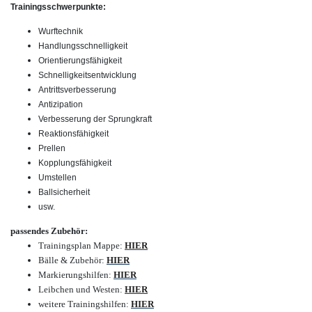
Trainingsschwerpunkte:
Wurftechnik
Handlungsschnelligkeit
Orientierungsfähigkeit
Schnelligkeitsentwicklung
Antrittsverbesserung
Antizipation
Verbesserung der Sprungkraft
Reaktionsfähigkeit
Prellen
Kopplungsfähigkeit
Umstellen
Ballsicherheit
usw.
passendes Zubehör:
Trainingsplan Mappe
:
HIER
Bälle & Zubehör
:
HIER
Markierungshilfen
:
HIER
Leibchen und Westen
:
HIER
weitere Trainingshilfen
:
HIER