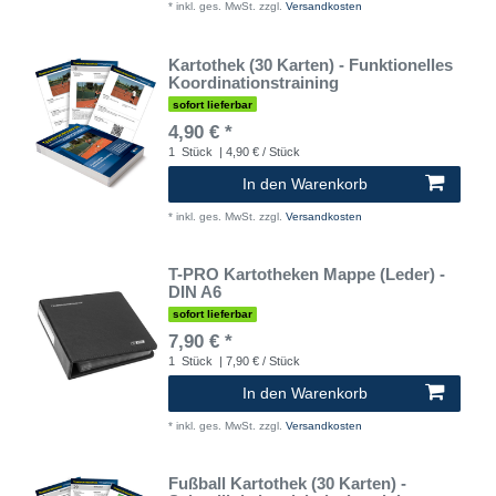
*
inkl. ges. MwSt.
zzgl.
Versandkosten
Kartothek (30 Karten) - Funktionelles
Koordinationstraining
sofort lieferbar
4,90 € *
1
Stück
| 4,90 € / Stück
In den Warenkorb
*
inkl. ges. MwSt.
zzgl.
Versandkosten
T-PRO Kartotheken Mappe (Leder) -
DIN A6
sofort lieferbar
7,90 € *
1
Stück
| 7,90 € / Stück
In den Warenkorb
*
inkl. ges. MwSt.
zzgl.
Versandkosten
Fußball Kartothek (30 Karten) -