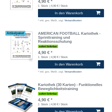
4,90 € *
1
Stück
| 4,90 € / Stück
In den Warenkorb
*
inkl. ges. MwSt.
zzgl.
Versandkosten
AMERICAN FOOTBALL Kartothek -
Artikelpaket
Sprinttraining und
Reaktionsschulung
sofort lieferbar
4,90 € *
1
Stück
| 4,90 € / Stück
In den Warenkorb
*
inkl. ges. MwSt.
zzgl.
Versandkosten
Kartothek (30 Karten) - Funktionelles
Beweglichkeitstraining
sofort lieferbar
4,90 € *
1
Stück
| 4,90 € / Stück
In den Warenkorb