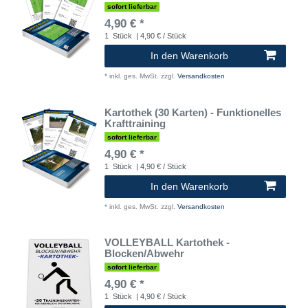
sofort lieferbar
4,90 € *
1
Stück
| 4,90 € / Stück
In den Warenkorb
*
inkl. ges. MwSt.
zzgl.
Versandkosten
Kartothek (30 Karten) - Funktionelles
Krafttraining
sofort lieferbar
4,90 € *
1
Stück
| 4,90 € / Stück
In den Warenkorb
*
inkl. ges. MwSt.
zzgl.
Versandkosten
VOLLEYBALL Kartothek -
Blocken/Abwehr
sofort lieferbar
4,90 € *
1
Stück
| 4,90 € / Stück