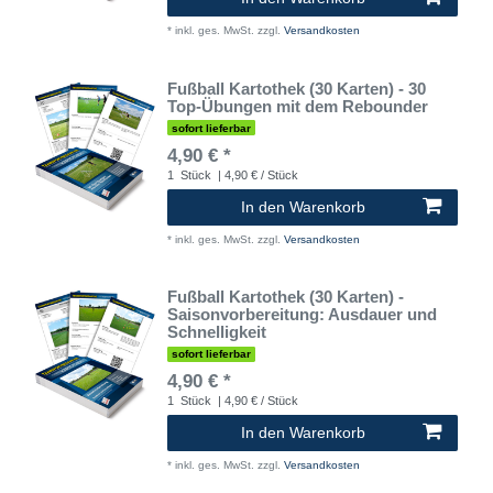
*
inkl. ges. MwSt.
zzgl.
Versandkosten
Fußball Kartothek (30 Karten) - 30
Top-Übungen mit dem Rebounder
sofort lieferbar
4,90 € *
1
Stück
| 4,90 € / Stück
In den Warenkorb
*
inkl. ges. MwSt.
zzgl.
Versandkosten
Fußball Kartothek (30 Karten) -
Saisonvorbereitung: Ausdauer und
Schnelligkeit
sofort lieferbar
4,90 € *
1
Stück
| 4,90 € / Stück
In den Warenkorb
*
inkl. ges. MwSt.
zzgl.
Versandkosten