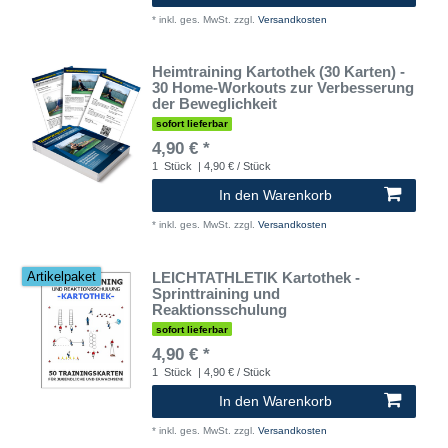
*
inkl. ges. MwSt.
zzgl.
Versandkosten
Heimtraining Kartothek (30 Karten) -
30 Home-Workouts zur Verbesserung
der Beweglichkeit
sofort lieferbar
4,90 € *
1
Stück
| 4,90 € / Stück
In den Warenkorb
*
inkl. ges. MwSt.
zzgl.
Versandkosten
LEICHTATHLETIK Kartothek -
Artikelpaket
Sprinttraining und
Reaktionsschulung
sofort lieferbar
4,90 € *
1
Stück
| 4,90 € / Stück
In den Warenkorb
*
inkl. ges. MwSt.
zzgl.
Versandkosten