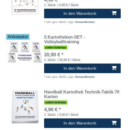
1
Stück
| 4,90 € / Stück
In den Warenkorb
*
inkl. ges. MwSt.
zzgl.
Versandkosten
5 Kartotheken-SET -
Artikelpaket
Volleyballtraining
sofort lieferbar
20,90 € *
1
Stück
| 20,90 € / Stück
In den Warenkorb
*
inkl. ges. MwSt.
zzgl.
Versandkosten
Handball Kartothek Technik-Taktik 70
Karten
sofort lieferbar
4,90 € *
1
Stück
| 4,90 € / Stück
In den Warenkorb