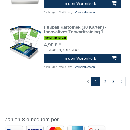
In den Warenkorb
*
inkl. ges. MwSt.
zzgl.
Versandkosten
Fußball Kartothek (30 Karten) -
Innovatives Torwarttraining 1
sofort lieferbar
4,90 € *
1
Stück
| 4,90 € / Stück
In den Warenkorb
*
inkl. ges. MwSt.
zzgl.
Versandkosten
1
2
3
Zahlen Sie bequem per