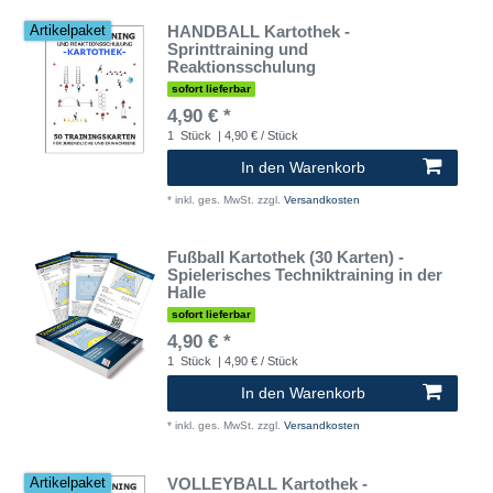
HANDBALL Kartothek -
Artikelpaket
Sprinttraining und
Reaktionsschulung
sofort lieferbar
4,90 € *
1
Stück
| 4,90 € / Stück
In den Warenkorb
*
inkl. ges. MwSt.
zzgl.
Versandkosten
Fußball Kartothek (30 Karten) -
Spielerisches Techniktraining in der
Halle
sofort lieferbar
4,90 € *
1
Stück
| 4,90 € / Stück
In den Warenkorb
*
inkl. ges. MwSt.
zzgl.
Versandkosten
VOLLEYBALL Kartothek -
Artikelpaket