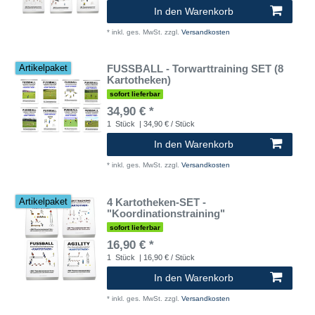
In den Warenkorb
*
inkl. ges. MwSt.
zzgl.
Versandkosten
FUSSBALL - Torwarttraining SET (8
Artikelpaket
Kartotheken)
sofort lieferbar
34,90 € *
1
Stück
| 34,90 € / Stück
In den Warenkorb
*
inkl. ges. MwSt.
zzgl.
Versandkosten
4 Kartotheken-SET -
Artikelpaket
"Koordinationstraining"
sofort lieferbar
16,90 € *
1
Stück
| 16,90 € / Stück
In den Warenkorb
*
inkl. ges. MwSt.
zzgl.
Versandkosten