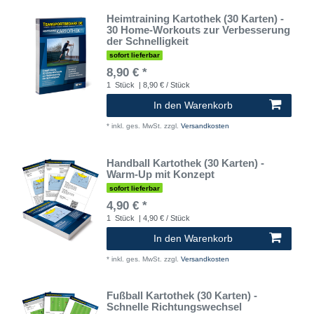
Heimtraining Kartothek (30 Karten) -
30 Home-Workouts zur Verbesserung
der Schnelligkeit
sofort lieferbar
8,90 € *
1
Stück
| 8,90 € / Stück
In den Warenkorb
*
inkl. ges. MwSt.
zzgl.
Versandkosten
Handball Kartothek (30 Karten) -
Warm-Up mit Konzept
sofort lieferbar
4,90 € *
1
Stück
| 4,90 € / Stück
In den Warenkorb
*
inkl. ges. MwSt.
zzgl.
Versandkosten
Fußball Kartothek (30 Karten) -
Schnelle Richtungswechsel