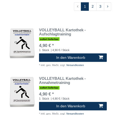
1
2
3
VOLLEYBALL Kartothek -
Aufschlagtraining
sofort lieferbar
4,90 € *
1
Stück
| 4,90 € / Stück
In den Warenkorb
*
inkl. ges. MwSt.
zzgl.
Versandkosten
VOLLEYBALL Kartothek -
Annahmetraining
sofort lieferbar
4,90 € *
1
Stück
| 4,90 € / Stück
In den Warenkorb
*
inkl. ges. MwSt.
zzgl.
Versandkosten