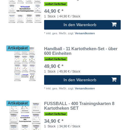
sofort lieferbar
44,90 € *
1
Stück
| 44,90 € / Stück
In den Warenkorb
*
inkl. ges. MwSt.
zzgl.
Versandkosten
Handball - 11 Kartotheken-Set - über
Artikelpaket
600 Einheiten
sofort lieferbar
49,90 € *
1
Stück
| 49,90 € / Stück
In den Warenkorb
*
inkl. ges. MwSt.
zzgl.
Versandkosten
FUSSBALL - 400 Trainingskarten 8
Artikelpaket
Kartotheken SET
sofort lieferbar
34,90 € *
1
Stück
| 34,90 € / Stück