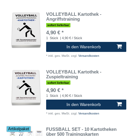
VOLLEYBALL Kartothek -
Angriffstraining
sofort lieferbar
4,90 € *
1
Stück
| 4,90 € / Stück
In den Warenkorb
*
inkl. ges. MwSt.
zzgl.
Versandkosten
VOLLEYBALL Kartothek -
Zuspieltraining
sofort lieferbar
4,90 € *
1
Stück
| 4,90 € / Stück
In den Warenkorb
*
inkl. ges. MwSt.
zzgl.
Versandkosten
FUSSBALL SET - 10 Kartotheken
Artikelpaket
über 500 Trainingskarten