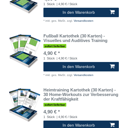
1
Stück
| 4,90 € / Stück
In den Warenkorb
*
inkl. ges. MwSt.
zzgl.
Versandkosten
Fußball Kartothek (30 Karten) -
Visuelles und Auditives Training
sofort lieferbar
4,90 € *
1
Stück
| 4,90 € / Stück
In den Warenkorb
*
inkl. ges. MwSt.
zzgl.
Versandkosten
Heimtraining Kartothek (30 Karten) -
30 Home-Workouts zur Verbesserung
der Kraftfähigkeit
sofort lieferbar
4,90 € *
1
Stück
| 4,90 € / Stück
In den Warenkorb