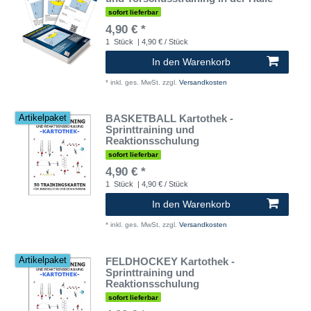
sofort lieferbar
4,90 € *
1
Stück
| 4,90 € / Stück
In den Warenkorb
*
inkl. ges. MwSt.
zzgl.
Versandkosten
BASKETBALL Kartothek -
Artikelpaket
Sprinttraining und
Reaktionsschulung
sofort lieferbar
4,90 € *
1
Stück
| 4,90 € / Stück
In den Warenkorb
*
inkl. ges. MwSt.
zzgl.
Versandkosten
FELDHOCKEY Kartothek -
Artikelpaket
Sprinttraining und
Reaktionsschulung
sofort lieferbar