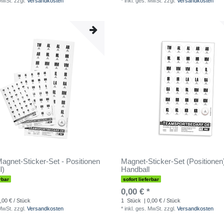
 MwSt.
zzgl.
Versandkosten
*
inkl. ges. MwSt.
zzgl.
Versandkosten
gnet-Sticker-Set - Positionen
Magnet-Sticker-Set (Positionen)
l)
Handball
rbar
sofort lieferbar
0,00 € *
,00 € / Stück
1
Stück
| 0,00 € / Stück
 MwSt.
zzgl.
Versandkosten
*
inkl. ges. MwSt.
zzgl.
Versandkosten