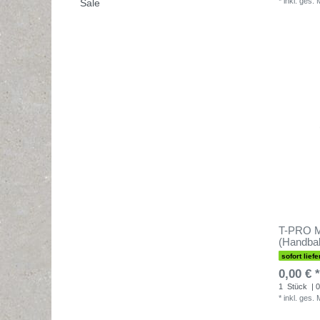
*
inkl. ges.
Sale
T-PRO Ma
(Handbal
sofort liefe
0,00 € *
1
Stück
| 0
*
inkl. ges.