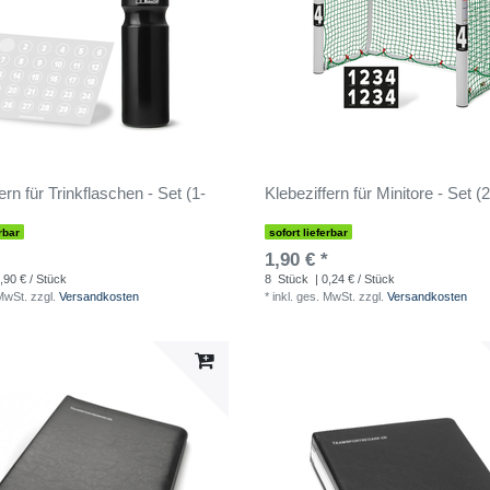
ern für Trinkflaschen - Set (1-
Klebeziffern für Minitore - Set (
rbar
sofort lieferbar
1,90 € *
,90 € / Stück
8
Stück
| 0,24 € / Stück
 MwSt.
zzgl.
Versandkosten
*
inkl. ges. MwSt.
zzgl.
Versandkosten