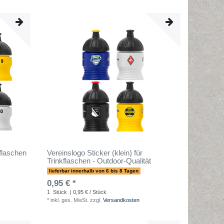
kflaschen
Vereinslogo Sticker (klein) für
Trinkflaschen - Outdoor-Qualität
lieferbar innerhalb von 6 bis 8 Tagen
0,95 € *
1
Stück
| 0,95 € / Stück
*
inkl. ges. MwSt.
zzgl.
Versandkosten