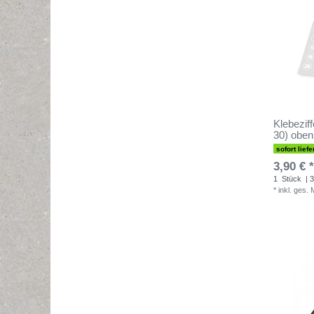
Klebeziff
30) oben
sofort liefe
3,90 € *
1
Stück
| 3
*
inkl. ges.