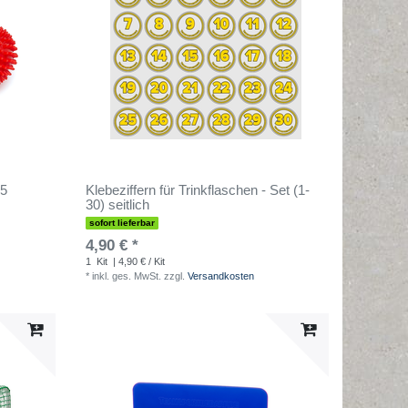
 5
Klebeziffern für Trinkflaschen - Set (1-
30) seitlich
sofort lieferbar
4,90 € *
1
Kit
| 4,90 € / Kit
*
inkl. ges. MwSt.
zzgl.
Versandkosten