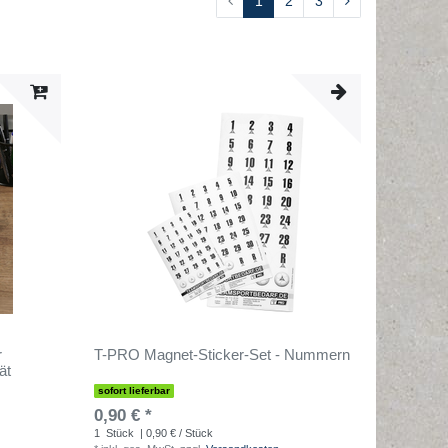
1
2
3
r
T-PRO Magnet-Sticker-Set - Nummern
ät
sofort lieferbar
0,90 € *
1
Stück
| 0,90 € / Stück