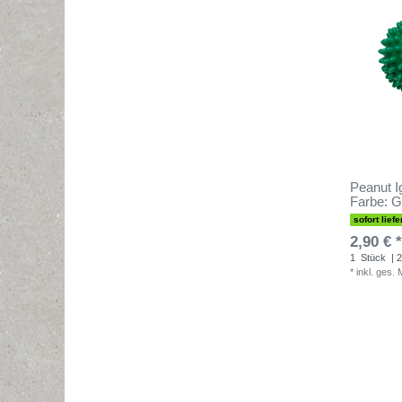
Peanut I
Farbe: G
sofort liefe
2,90 € *
1
Stück
| 2
*
inkl. ges.