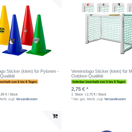
go Sticker (klein) für Pylonen -
Vereinslogo Sticker (klein) für M
Qualität
Outdoor-Qualität
nnerhalb von 6 bis 8 Tagen
lieferbar innerhalb von 3 bis 5 Tagen
2,75 € *
,85 € / Stück
1
Stück
| 2,75 € / Stück
 MwSt.
zzgl.
Versandkosten
*
inkl. ges. MwSt.
zzgl.
Versandkosten