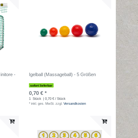
initore -
Igelball (Massageball) - 5 Größen
sofort lieferbar
0,70 € *
1
Stück
| 0,70 € / Stück
*
inkl. ges. MwSt.
zzgl.
Versandkosten