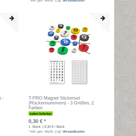
*
inkl. ges. MwSt.
zzgl.
Versandkosten
 -
T-PRO Magnet Stickerset
(Rückennummern) - 3 Größen, 2
Farben
sofort lieferbar
0,30 € *
1
Stück
| 0,30 € / Stück
*
inkl. ges. MwSt.
zzgl.
Versandkosten