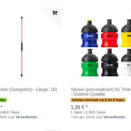
tab (Swingstick) - Länge: 161
Sticker (personalisiert) für Trin
- Outdoor-Qualität
rbar
lieferbar innerhalb von 6 bis 8 Tagen
 *
1,35 € *
4,90 € / Stück
1
Stück
| 1,35 € / Stück
 MwSt.
zzgl.
Versandkosten
*
inkl. ges. MwSt.
zzgl.
Versandkosten