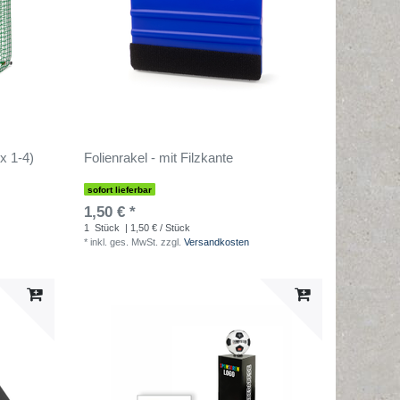
2x 1-4)
Folienrakel - mit Filzkante
sofort lieferbar
1,50 € *
1
Stück
| 1,50 € / Stück
*
inkl. ges. MwSt.
zzgl.
Versandkosten