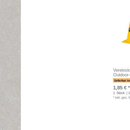
Vereinslo
Outdoor-
lieferbar i
1,85 € *
1
Stück
| 1
*
inkl. ges.