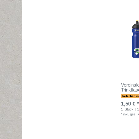
Vereinslo
Trinkfla
lieferbar i
1,50 € *
1
Stück
| 1
*
inkl. ges.