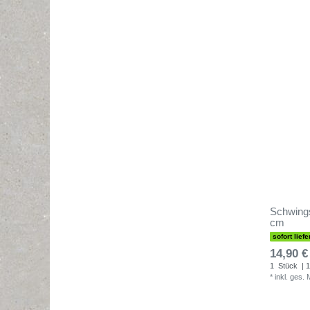
Schwings
cm
sofort liefe
14,90 €
1
Stück
| 1
*
inkl. ges.