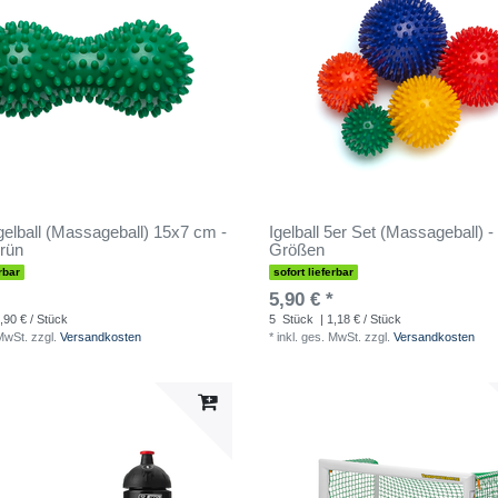
gelball (Massageball) 15x7 cm -
Igelball 5er Set (Massageball) -
rün
Größen
rbar
sofort lieferbar
5,90 € *
,90 € / Stück
5
Stück
| 1,18 € / Stück
 MwSt.
zzgl.
Versandkosten
*
inkl. ges. MwSt.
zzgl.
Versandkosten