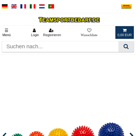
☰
Menü
Login
Registrieren
0,00 EUR