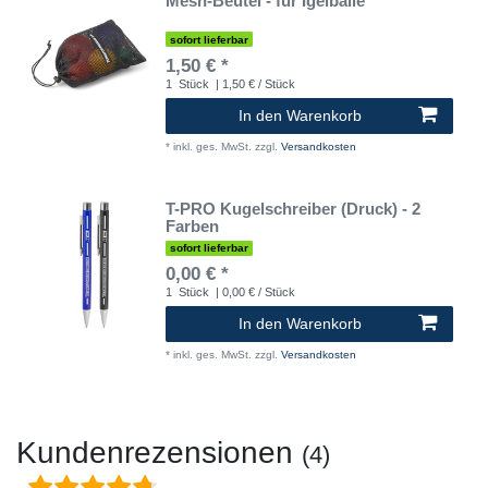
Mesh-Beutel - für Igelbälle
sofort lieferbar
1,50 € *
1
Stück
| 1,50 € / Stück
In den Warenkorb
*
inkl. ges. MwSt.
zzgl.
Versandkosten
T-PRO Kugelschreiber (Druck) - 2
Farben
sofort lieferbar
0,00 € *
1
Stück
| 0,00 € / Stück
In den Warenkorb
*
inkl. ges. MwSt.
zzgl.
Versandkosten
Kundenrezensionen
(4)