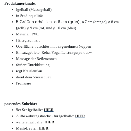
Produktmerkmale
:
Igelball (Massageball)
in Studioqualität
5 Größen erhältlich: ø 6 cm (grün),
ø 7 cm (orange), ø 8 cm
(gelb), ø 9 cm (rot) und ø 10 cm (blau)
Material: PVC
Härtegrad: hart
Oberfläche: rutschfest mit angenehmen Noppen
Einsatzgebiete: Reha, Yoga, Leistungssport usw.
Massage der Reflexzonen
fördert Durchblutung
regt Kreislauf an
dient dem Stressabbau
Profiware
passendes Zubehör:
5er Set Igelbälle:
HIER
Aufbewahrungstasche - für Igelbälle:
HIER
weitere Igelbälle:
HIER
Mesh-Beutel:
HIER