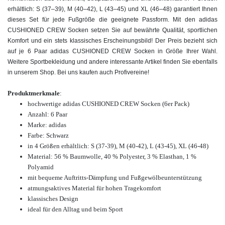
erhältlich: S (37–39), M (40–42), L (43–45) und XL (46–48) garantiert Ihnen
dieses Set für jede Fußgröße die geeignete Passform. Mit den adidas
CUSHIONED CREW Socken setzen Sie auf bewährte Qualität, sportlichen
Komfort und ein stets klassisches Erscheinungsbild! Der Preis bezieht sich
auf je 6 Paar adidas CUSHIONED CREW Socken in Größe Ihrer Wahl.
Weitere Sportbekleidung und andere interessante Artikel finden Sie ebenfalls
in unserem Shop. Bei uns kaufen auch Profivereine!
Produktmerkmale
:
hochwertige adidas CUSHIONED CREW Socken (6er Pack)
Anzahl: 6 Paar
Marke: adidas
Farbe: Schwarz
in 4 Größen erhältlich: S (37-39), M (40-42), L (43-45), XL (46-48)
Material: 56 % Baumwolle, 40 % Polyester, 3 % Elasthan, 1 %
Polyamid
mit bequeme Auftritts-Dämpfung und
Fußgewölbeunterstützung
atmungsaktives Material für hohen Tragekomfort
klassisches Design
ideal für den Alltag und beim Sport