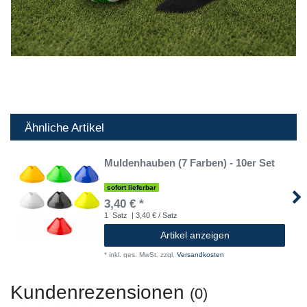
Ähnliche Artikel
Muldenhauben (7 Farben) - 10er Set
sofort lieferbar
3,40 € *
1
Satz
| 3,40 € / Satz
Artikel anzeigen
*
inkl. ges. MwSt.
zzgl.
Versandkosten
Kundenrezensionen
(0)