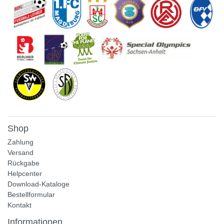
Shop
Zahlung
Versand
Rückgabe
Helpcenter
Download-Kataloge
Bestellformular
Kontakt
Informationen