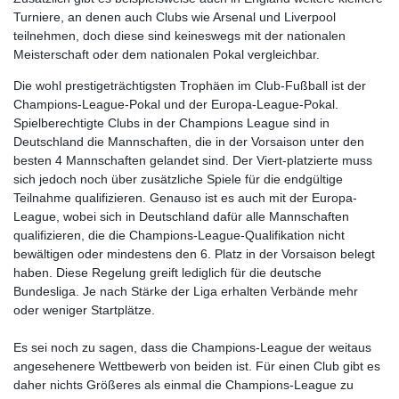
Turniere, an denen auch Clubs wie Arsenal und Liverpool
teilnehmen, doch diese sind keineswegs mit der nationalen
Meisterschaft oder dem nationalen Pokal vergleichbar.
Die wohl prestigeträchtigsten Trophäen im Club-Fußball ist der
Champions-League-Pokal und der Europa-League-Pokal.
Spielberechtigte Clubs in der Champions League sind in
Deutschland die Mannschaften, die in der Vorsaison unter den
besten 4 Mannschaften gelandet sind. Der Viert-platzierte muss
sich jedoch noch über zusätzliche Spiele für die endgültige
Teilnahme qualifizieren. Genauso ist es auch mit der Europa-
League, wobei sich in Deutschland dafür alle Mannschaften
qualifizieren, die die Champions-League-Qualifikation nicht
bewältigen oder mindestens den 6. Platz in der Vorsaison belegt
haben. Diese Regelung greift lediglich für die deutsche
Bundesliga. Je nach Stärke der Liga erhalten Verbände mehr
oder weniger Startplätze.
Es sei noch zu sagen, dass die Champions-League der weitaus
angesehenere Wettbewerb von beiden ist. Für einen Club gibt es
daher nichts Größeres als einmal die Champions-League zu