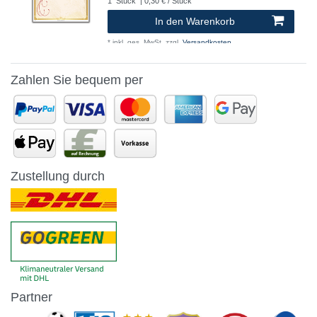
1
Stück
| 0,30 € / Stück
In den Warenkorb
*
inkl. ges. MwSt.
zzgl.
Versandkosten
Zahlen Sie bequem per
Zustellung durch
Partner