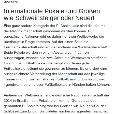
gewinnen.
Internationale Pokale und Größen
wie Schweinsteiger oder Neuer!
Eine ganz andere Kategorie der
Fußballpokale
sind die, die mit
der Nationalmannschaft gewonnen werden können. Für
europäische Nationen gibt es daher nur zwei Wettbewerbe die
überhaupt in Frage kommen. Auf der einen Seite die
Europameisterschaft und auf der anderen die Weltmeisterschaft.
Beide Pokale werden in einem Abstand von 4 Jahren
ausgetragen, wonach alle zwei Jahre ein Wettbewerb stattfindet.
Es sind die Fußballpokale überhaupt von denen jeder
Fußballspieler träumt sie gewinnen zu können. Es erfordert eine
ausgezeichnete Vorbereitung der Mannschaft auf das jeweilige
Turnier und nur wer ein straffes
Fußballtraining
durchläuft, wird
irgendwann einen dieser Fußballpokale in Händen halten können.
Amtierender Weltmeister ist die deutsche Nationalmannschaft die
2014 in Brasilien den Pokal holen konnte. Genau das oben
genannten Fußballtraining war bei Größen wie Neuer & Co. der
Schlüssel zum Erfolg. Sie bildeten ein hervorragendes Team, mit