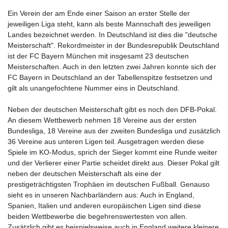
Ein Verein der am Ende einer Saison an erster Stelle der
jeweiligen Liga steht, kann als beste Mannschaft des jeweiligen
Landes bezeichnet werden. In Deutschland ist dies die "deutsche
Meisterschaft". Rekordmeister in der Bundesrepublik Deutschland
ist der FC Bayern München mit insgesamt 23 deutschen
Meisterschaften. Auch in den letzten zwei Jahren konnte sich der
FC Bayern in Deutschland an der Tabellenspitze festsetzen und
gilt als unangefochtene Nummer eins in Deutschland.
Neben der deutschen Meisterschaft gibt es noch den DFB-Pokal.
An diesem Wettbewerb nehmen 18 Vereine aus der ersten
Bundesliga, 18 Vereine aus der zweiten Bundesliga und zusätzlich
36 Vereine aus unteren Ligen teil. Ausgetragen werden diese
Spiele im KO-Modus, sprich der Sieger kommt eine Runde weiter
und der Verlierer einer Partie scheidet direkt aus. Dieser Pokal gilt
neben der deutschen Meisterschaft als eine der
prestigeträchtigsten Trophäen im deutschen Fußball. Genauso
sieht es in unseren Nachbarländern aus: Auch in England,
Spanien, Italien und anderen europäischen Ligen sind diese
beiden Wettbewerbe die begehrenswertesten von allen.
Zusätzlich gibt es beispielsweise auch in England weitere kleinere