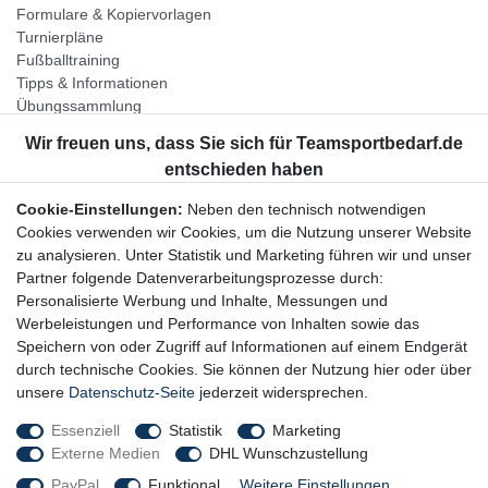
Formulare & Kopiervorlagen
Turnierpläne
Fußballtraining
Tipps & Informationen
Übungssammlung
Unternehmen
Jobs
Partnerprogramm
Cookie-Einstellungen:
Neben den technisch notwendigen
Widerrufsrecht
Cookies verwenden wir Cookies, um die Nutzung unserer Website
zu analysieren. Unter Statistik und Marketing führen wir und unser
Bestellung widerrufen
Partner folgende Datenverarbeitungsprozesse durch:
Datenschutzerklärung
Personalisierte Werbung und Inhalte, Messungen und
AGB
Werbeleistungen und Performance von Inhalten sowie das
Impressum
Speichern von oder Zugriff auf Informationen auf einem Endgerät
durch technische Cookies. Sie können der Nutzung hier oder über
Newsletter
unsere
Datenschutz-Seite
jederzeit widersprechen.
Gerne halten wir Sie auf dem Laufenden, hier geht es zur:
Essenziell
Statistik
Marketing
Externe Medien
DHL Wunschzustellung
Newsletter-Anmeldung
PayPal
Funktional
Weitere Einstellungen