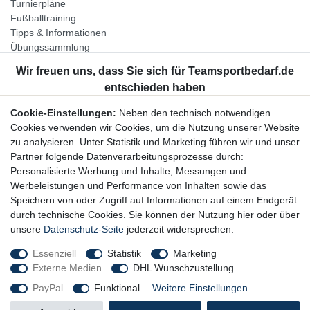
Turnierpläne
Fußballtraining
Tipps & Informationen
Übungssammlung
Unternehmen
Jobs
Partnerprogramm
Cookie-Einstellungen:
Neben den technisch notwendigen
Widerrufsrecht
Cookies verwenden wir Cookies, um die Nutzung unserer Website
zu analysieren. Unter Statistik und Marketing führen wir und unser
Bestellung widerrufen
Partner folgende Datenverarbeitungsprozesse durch:
Datenschutzerklärung
Personalisierte Werbung und Inhalte, Messungen und
AGB
Werbeleistungen und Performance von Inhalten sowie das
Impressum
Speichern von oder Zugriff auf Informationen auf einem Endgerät
durch technische Cookies. Sie können der Nutzung hier oder über
Newsletter
unsere
Datenschutz-Seite
jederzeit widersprechen.
Gerne halten wir Sie auf dem Laufenden, hier geht es zur:
Essenziell
Statistik
Marketing
Externe Medien
DHL Wunschzustellung
Newsletter-Anmeldung
PayPal
Funktional
Weitere Einstellungen