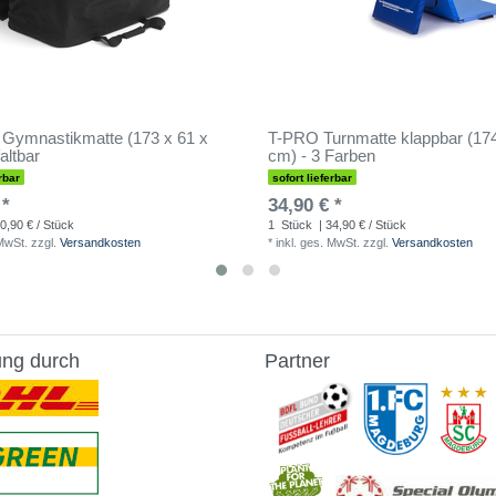
 Gymnastikmatte (173 x 61 x
T-PRO Turnmatte klappbar (17
altbar
cm) - 3 Farben
rbar
sofort lieferbar
 *
34,90 € *
0,90 € / Stück
1
Stück
| 34,90 € / Stück
 MwSt.
zzgl.
Versandkosten
*
inkl. ges. MwSt.
zzgl.
Versandkosten
ung durch
Partner