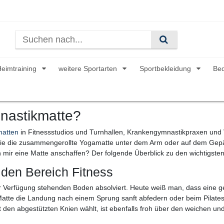
Heimtraining
weitere Sportarten
Sportbekleidung
Be
nastikmatte?
atten
in Fitnessstudios und Turnhallen, Krankengymnastikpraxen und V
ie die zusammengerollte Yogamatte unter dem Arm oder auf dem Gepäck
mir eine Matte anschaffen? Der folgende Überblick zu den wichtigsten 
den Bereich Fitness
r Verfügung stehenden Boden absolviert. Heute weiß man, dass eine g
te die Landung nach einem Sprung sanft abfedern oder beim Pilates 
it den abgestützten Knien wählt, ist ebenfalls froh über den weichen u