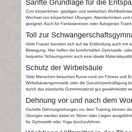
Sanfte Grundlage für die Entsp
Zum körperlichen, geistigen und seelischen Wohlbefinde
Wechsel von körperlichen Übungen, Atemtechniken und m
geeignet. Auch für Fantasiereisen oder Autogenes Traini
Toll zur Schwangerschaftsgymna
Viele Frauen bereiten sich auf die Entbindung auch mit 
Bewegung. Hier helfen die komfortablen Gymnastik- oder 
bequeme Schaumgummi auch eine ideale Materialqualität
Schutz der Wirbelsäule
Viele Menschen besuchen Kurse rund um Fitness und En
Wirbelsäulengymnastik oder die Ganzkörperkräftigung bei
durch das elastische Gummimaterial gut gewährleistet w
Dehnung vor und nach dem Wor
Gezielte Dehnungsübungen vor dem Training können das 
Übungen werden dabei im Sitzen oder Liegen ausgeführt.
für Gymnastik oder Yoga durchzuführen.