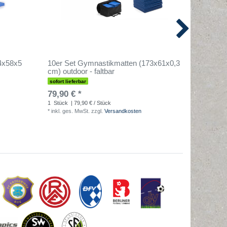
4x58x5
10er Set Gymnastikmatten (173x61x0,3
Gymnast
cm) outdoor - faltbar
(extra d
sofort lieferbar
sofort lief
79,90 € *
12,90 €
1
Stück
| 79,90 € / Stück
1
Stück
| 
*
inkl. ges. MwSt.
zzgl.
Versandkosten
*
inkl. ges