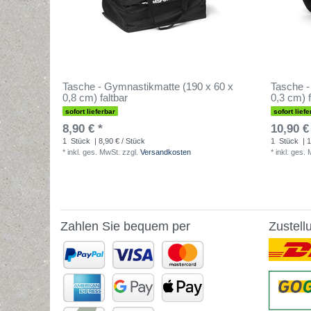
Tasche - Gymnastikmatte (190 x 60 x
Tasche -
0,8 cm) faltbar
0,3 cm) f
sofort lieferbar
sofort liefe
8,90 € *
10,90 €
1
Stück
| 8,90 € / Stück
1
Stück
| 1
*
inkl. ges. MwSt.
zzgl.
Versandkosten
*
inkl. ges.
Zahlen Sie bequem per
Zustell