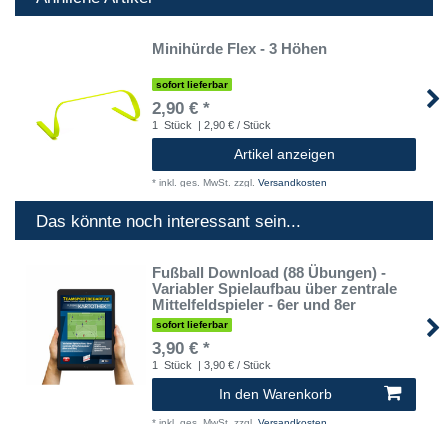
Minihürde Flex - 3 Höhen
sofort lieferbar
2,90 € *
1
Stück
| 2,90 € / Stück
Artikel anzeigen
*
inkl. ges. MwSt.
zzgl.
Versandkosten
Das könnte noch interessant sein...
Fußball Download (88 Übungen) -
Variabler Spielaufbau über zentrale
Mittelfeldspieler - 6er und 8er
sofort lieferbar
3,90 € *
1
Stück
| 3,90 € / Stück
In den Warenkorb
*
inkl. ges. MwSt.
zzgl.
Versandkosten