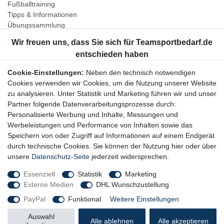
Fußballtraining
Tipps & Informationen
Übungssammlung
Unternehmen
Jobs
Partnerprogramm
Cookie-Einstellungen:
Neben den technisch notwendigen
Widerrufsrecht
Cookies verwenden wir Cookies, um die Nutzung unserer Website
zu analysieren. Unter Statistik und Marketing führen wir und unser
Bestellung widerrufen
Partner folgende Datenverarbeitungsprozesse durch:
Datenschutzerklärung
Personalisierte Werbung und Inhalte, Messungen und
AGB
Werbeleistungen und Performance von Inhalten sowie das
Impressum
Speichern von oder Zugriff auf Informationen auf einem Endgerät
durch technische Cookies. Sie können der Nutzung hier oder über
Newsletter
unsere
Datenschutz-Seite
jederzeit widersprechen.
Gerne halten wir Sie auf dem Laufenden, hier geht es zur:
Essenziell
Statistik
Marketing
Externe Medien
DHL Wunschzustellung
Newsletter-Anmeldung
PayPal
Funktional
Weitere Einstellungen
Auswahl
Alle ablehnen
Alle akzeptieren