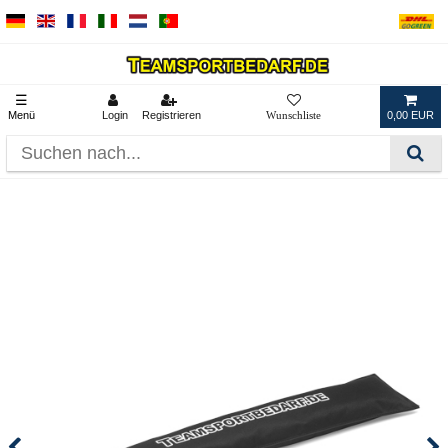
☰
Menü
Login
Registrieren
0,00 EUR