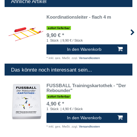
Ähnliche Artikel
Koordinationsleiter - flach 4 m
sofort lieferbar
9,90 € *
1
Stück
| 9,90 € / Stück
In den Warenkorb
*
inkl. ges. MwSt.
zzgl.
Versandkosten
Das könnte noch interessant sein...
FUSSBALL Trainingskartothek - "Der
Rebounder"
sofort lieferbar
4,90 € *
1
Stück
| 4,90 € / Stück
In den Warenkorb
*
inkl. ges. MwSt.
zzgl.
Versandkosten