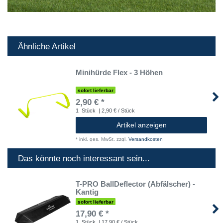
Ähnliche Artikel
Minihürde Flex - 3 Höhen
sofort lieferbar
2,90 € *
1
Stück
| 2,90 € / Stück
Artikel anzeigen
*
inkl. ges. MwSt.
zzgl.
Versandkosten
Das könnte noch interessant sein...
T-PRO BallDeflector (Abfälscher) -
Kantig
sofort lieferbar
17,90 € *
1
Stück
| 17,90 € / Stück