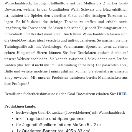
Wunschaufdruck, für Jugendfußballtore mit den Maßen 5 x 2 m. Der Goal-
Downsizer, welcher in den Grundfarben Weiß, Schwarz und Blau erhältlich
ist, trainiert die Spieler, den visuellen Fokus auf die richtigen Torzonen zu
legen. Er hilft dabei, die richtige Torzone zu treffen und erhöht somit
langfristig die Torchancen. So lassen sich schnell, je nach Trainingssituation,
individuell und flexibel montieren. Durch Ihren Wunschaufdruck lassen sich
die Goal-Downsizer ideal veredeln und individualisieren. So machen Sie Ihre
Trainingshilfe z.B. mit Vereinslogo, Vereinsname, Sponsoren uvm. zu einem
echten Hingucker! Hierzu können Sie Ihre Druckdaten einfach direkt auf
unserer Website hochladen. Sie können zwischen 1 Stück oder einem 2er Set
wählen (das
Tor ist nicht mit im Lieferumfang enthalten).
Die passenden Tore,
Bälle und weitere moderne Trainingshilfen,
können Sie ebenfalls in unserem
Shop erwerben. Mit unseren Produkten trainieren bereits Mannschaften aus
dem Profisport!
Detaillierte Sicherheitshinweise zu den Goal-Downsizern erhalten Sie:
HIER
Produktmerkmale
:
hochwertiger Goal-Downsizer (Torverkleinerer) mit Wunschaufdruck
inkl. Tragetasche und Spanngummis
für Jugendfußballtore mit den Maßen 5 x 2 m
1x Querlatten-Banner (ca. 495 x 33 cm)