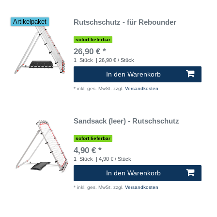
Rutschschutz - für Rebounder
Artikelpaket
sofort lieferbar
26,90 € *
1
Stück
| 26,90 € / Stück
In den Warenkorb
*
inkl. ges. MwSt.
zzgl.
Versandkosten
Sandsack (leer) - Rutschschutz
sofort lieferbar
4,90 € *
1
Stück
| 4,90 € / Stück
In den Warenkorb
*
inkl. ges. MwSt.
zzgl.
Versandkosten