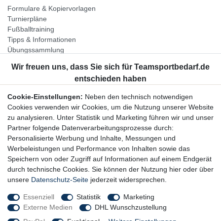
Formulare & Kopiervorlagen
Turnierpläne
Fußballtraining
Tipps & Informationen
Übungssammlung
Unternehmen
Jobs
Partnerprogramm
Cookie-Einstellungen:
Neben den technisch notwendigen
Widerrufsrecht
Cookies verwenden wir Cookies, um die Nutzung unserer Website
zu analysieren. Unter Statistik und Marketing führen wir und unser
Bestellung widerrufen
Partner folgende Datenverarbeitungsprozesse durch:
Datenschutzerklärung
Personalisierte Werbung und Inhalte, Messungen und
AGB
Werbeleistungen und Performance von Inhalten sowie das
Impressum
Speichern von oder Zugriff auf Informationen auf einem Endgerät
durch technische Cookies. Sie können der Nutzung hier oder über
Newsletter
unsere
Datenschutz-Seite
jederzeit widersprechen.
Gerne halten wir Sie auf dem Laufenden, hier geht es zur:
Essenziell
Statistik
Marketing
Externe Medien
DHL Wunschzustellung
Newsletter-Anmeldung