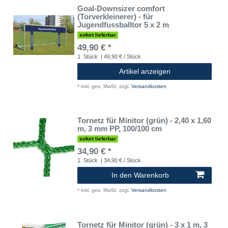
Goal-Downsizer comfort
(Torverkleinerer) - für
Jugendfussballtor 5 x 2 m
sofort lieferbar
49,90 € *
1
Stück
| 49,90 € / Stück
Artikel anzeigen
*
inkl. ges. MwSt.
zzgl.
Versandkosten
Tornetz für Minitor (grün) - 2,40 x 1,60
m, 3 mm PP, 100/100 cm
sofort lieferbar
34,90 € *
1
Stück
| 34,90 € / Stück
In den Warenkorb
*
inkl. ges. MwSt.
zzgl.
Versandkosten
Tornetz für Minitor (grün) - 3 x 1 m, 3