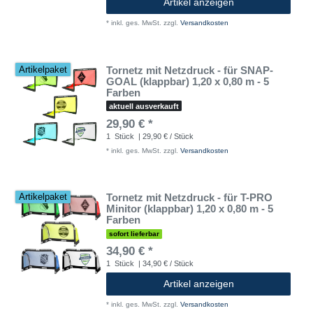
Artikel anzeigen
*
inkl. ges. MwSt.
zzgl.
Versandkosten
Tornetz mit Netzdruck - für SNAP-
Artikelpaket
GOAL (klappbar) 1,20 x 0,80 m - 5
Farben
aktuell ausverkauft
29,90 € *
1
Stück
| 29,90 € / Stück
*
inkl. ges. MwSt.
zzgl.
Versandkosten
Tornetz mit Netzdruck - für T-PRO
Artikelpaket
Minitor (klappbar) 1,20 x 0,80 m - 5
Farben
sofort lieferbar
34,90 € *
1
Stück
| 34,90 € / Stück
Artikel anzeigen
*
inkl. ges. MwSt.
zzgl.
Versandkosten