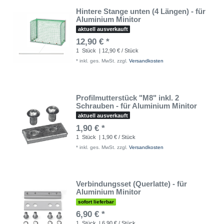
Hintere Stange unten (4 Längen) - für
Aluminium Minitor
aktuell ausverkauft
12,90 € *
1
Stück
| 12,90 € / Stück
*
inkl. ges. MwSt.
zzgl.
Versandkosten
Profilmutterstück "M8" inkl. 2
Schrauben - für Aluminium Minitor
aktuell ausverkauft
1,90 € *
1
Stück
| 1,90 € / Stück
*
inkl. ges. MwSt.
zzgl.
Versandkosten
Verbindungsset (Querlatte) - für
Aluminium Minitor
sofort lieferbar
6,90 € *
1
Stück
| 6,90 € / Stück