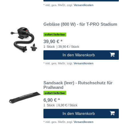
*
inkl. ges. MwSt.
zzgl.
Versandkosten
Gebläse (800 W) - für T-PRO Stadium
sofort lieferbar
39,90 € *
1
Stück
| 39,90 € / Stück
In den Warenkorb
*
inkl. ges. MwSt.
zzgl.
Versandkosten
Sandsack (leer) - Rutschschutz für
Prallwand
sofort lieferbar
6,90 € *
1
Stück
| 6,90 € / Stück
In den Warenkorb
*
inkl. ges. MwSt.
zzgl.
Versandkosten