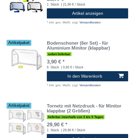
1
Stück
| 21,90 € / Stück
Artikel anzeigen
*
inkl. ges. MwSt.
zzgl.
Versandkosten
Bodenschoner (6er Set) - für
Artikelpaket
Aluminium Minitor (klappbar)
sofort lieferbar
3,90 € *
6
Stück
| 0,65 € / Stück
In den Warenkorb
*
inkl. ges. MwSt.
zzgl.
Versandkosten
Tornetz mit Netzdruck - für Minitor
Artikelpaket
klappbar (2 Größen)
lieferbar innerhalb von 3 bis 5 Tagen
29,90 € *
1
Stück
| 29,90 € / Stück