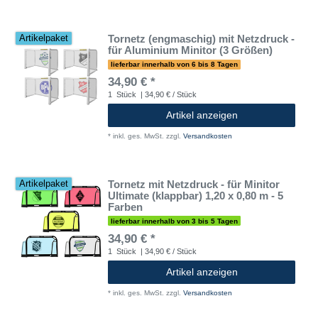
Tornetz (engmaschig) mit Netzdruck -
Artikelpaket
für Aluminium Minitor (3 Größen)
lieferbar innerhalb von 6 bis 8 Tagen
34,90 € *
1
Stück
| 34,90 € / Stück
Artikel anzeigen
*
inkl. ges. MwSt.
zzgl.
Versandkosten
Tornetz mit Netzdruck - für Minitor
Artikelpaket
Ultimate (klappbar) 1,20 x 0,80 m - 5
Farben
lieferbar innerhalb von 3 bis 5 Tagen
34,90 € *
1
Stück
| 34,90 € / Stück
Artikel anzeigen
*
inkl. ges. MwSt.
zzgl.
Versandkosten