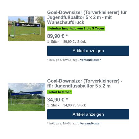
Goal-Downsizer (Torverkleinerer) für
Jugendfußballtor 5 x 2 m - mit
Wunschaufdruck
lieferbar innerhalb von 3 bis 5 Tagen
89,90 € *
1
Stück
| 89,90 € / Stück
Artikel anzeigen
*
inkl. ges. MwSt.
zzgl.
Versandkosten
Goal-Downsizer (Torverkleinerer) -
für Jugendfussballtor 5 x 2 m
sofort lieferbar
34,90 € *
1
Stück
| 34,90 € / Stück
Artikel anzeigen
*
inkl. ges. MwSt.
zzgl.
Versandkosten