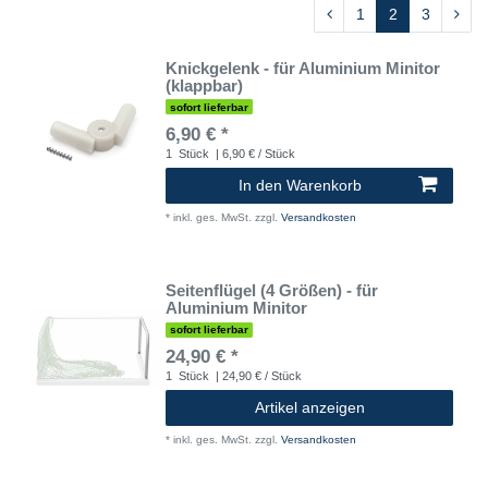
1
2
3
Knickgelenk - für Aluminium Minitor
(klappbar)
sofort lieferbar
6,90 € *
1
Stück
| 6,90 € / Stück
In den Warenkorb
*
inkl. ges. MwSt.
zzgl.
Versandkosten
Seitenflügel (4 Größen) - für
Aluminium Minitor
sofort lieferbar
24,90 € *
1
Stück
| 24,90 € / Stück
Artikel anzeigen
*
inkl. ges. MwSt.
zzgl.
Versandkosten