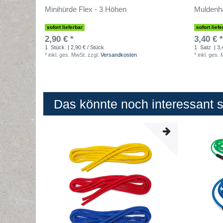
Minihürde Flex - 3 Höhen
Muldenha
sofort lieferbar
sofort liefe
2,90 € *
3,40 € *
1
Stück
| 2,90 € / Stück
1
Satz
| 3,
*
inkl. ges. MwSt.
zzgl.
Versandkosten
*
inkl. ges.
Das könnte noch interessant se