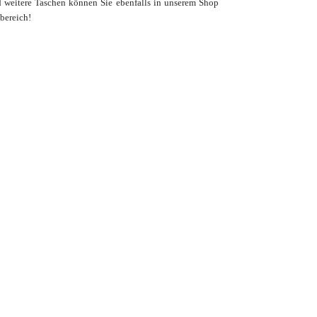
d weitere Taschen
können Sie ebenfalls in unserem Shop
ibereich!