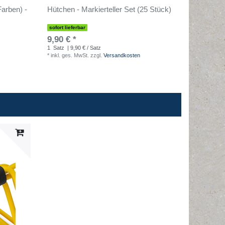
arben) -
Hütchen - Markierteller Set (25 Stück)
Slaloms
Farben) 
sofort lieferbar
sofort lief
9,90 € *
24,90 €
1
Satz
| 9,90 € / Satz
10
Stück
|
*
inkl. ges. MwSt.
zzgl.
Versandkosten
*
inkl. ges