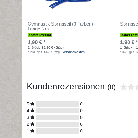
Gymnastik Springseil (3 Farben) -
Springse
Länge 3 m
sofort lieferbar
sofort liefe
1,90 € *
1,90 € *
1
Stück
| 1,90 € / Stück
1
Stück
| 1
*
inkl. ges. MwSt.
zzgl.
Versandkosten
*
inkl. ges.
Kundenrezensionen
(0)
5
0
4
0
3
0
2
0
1
0