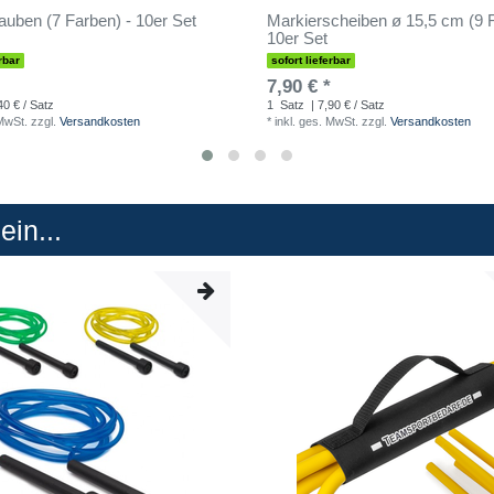
uben (7 Farben) - 10er Set
Markierscheiben ø 15,5 cm (9 F
10er Set
rbar
sofort lieferbar
7,90 € *
40 € / Satz
1
Satz
| 7,90 € / Satz
 MwSt.
zzgl.
Versandkosten
*
inkl. ges. MwSt.
zzgl.
Versandkosten
in...