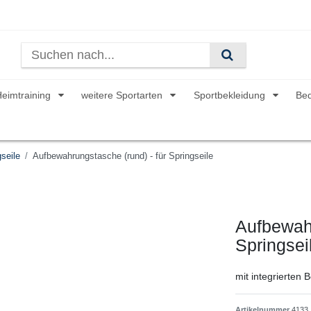
Heimtraining
weitere Sportarten
Sportbekleidung
Be
seile
Aufbewahrungstasche (rund) - für Springseile
Aufbewahr
Springsei
mit integrierten 
Artikelnummer
4133