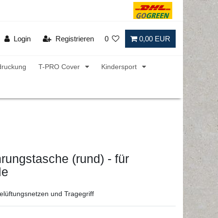
Login
Registrieren
0
0,00 EUR
druckung
T-PRO Cover
Kindersport
ungstasche (rund) - für
le
Belüftungsnetzen und Tragegriff