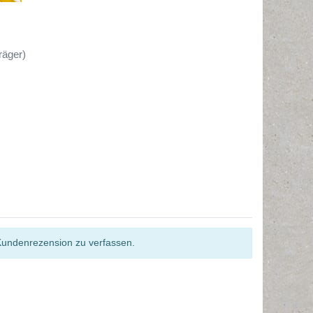
räger)
Kundenrezension zu verfassen.