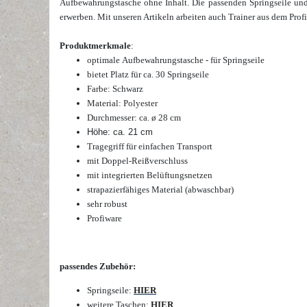
Aufbewahrungstasche ohne Inhalt. Die passenden Springseile un
erwerben.
Mit unseren Artikeln arbeiten auch Trainer aus dem Prof
Produktmerkmale
:
optimale
Aufbewahrungstasche - für Springseile
bietet Platz für ca. 30 Springseile
Farbe: Schwarz
Material: Polyester
Durchmesser: ca. ø 28 cm
Höhe: ca. 21 cm
Tragegriff für einfachen Transport
mit Doppel-Reißverschluss
mit integrierten Belüftungsnetzen
strapazierfähiges Material (abwaschbar)
sehr robust
Profiware
passendes Zubehör:
Springseile:
HIER
weitere Taschen:
HIER