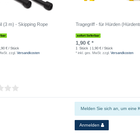
il (3 m) - Skipping Rope
Tragegriff - für Hürden (Hürdent
rbar
sofort lieferbar
1,90 € *
,90 € / Stück
1
Stück
| 1,90 € / Stück
 MwSt.
zzgl.
Versandkosten
*
inkl. ges. MwSt.
zzgl.
Versandkosten
Melden Sie sich an, um eine 
Anmelden