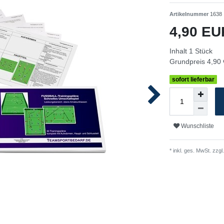
Artikelnummer
1638
4,90 E
Inhalt
1
Stück
Grundpreis
4,90 
sofort lieferbar
Wunschliste
* inkl. ges. MwSt. zzgl.