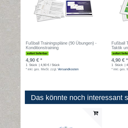
Fußball Trainingspläne (90 Übungen) -
Fußball 
Konditionstraining
Taktik un
sofort lieferbar
sofort liefe
4,90 € *
4,90 € *
1
Stück
| 4,90 € / Stück
1
Stück
| 4
*
inkl. ges. MwSt.
zzgl.
Versandkosten
*
inkl. ges.
Das könnte noch interessant se