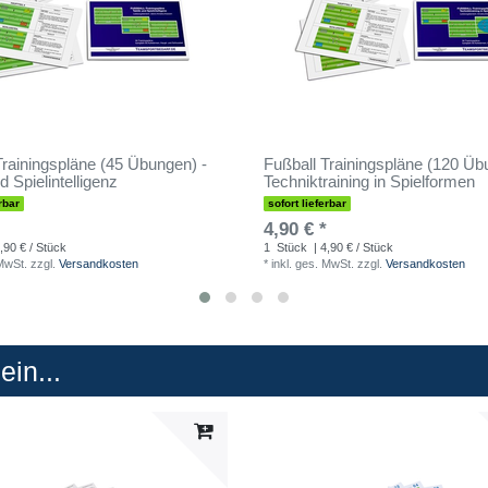
Trainingspläne (45 Übungen) -
Fußball Trainingspläne (120 Üb
d Spielintelligenz
Techniktraining in Spielformen
rbar
sofort lieferbar
4,90 € *
,90 € / Stück
1
Stück
| 4,90 € / Stück
 MwSt.
zzgl.
Versandkosten
*
inkl. ges. MwSt.
zzgl.
Versandkosten
in...