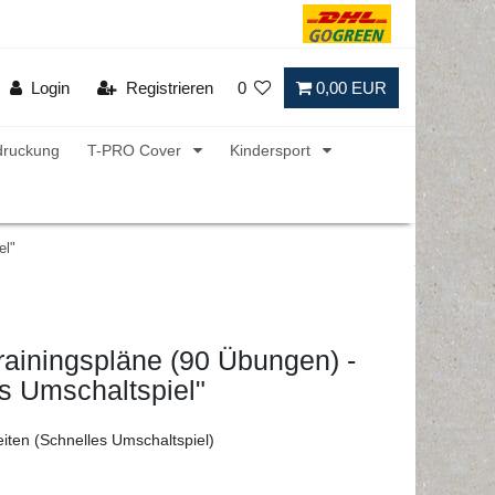
Login
Registrieren
0
0,00 EUR
druckung
T-PRO Cover
Kindersport
el"
rainingspläne (90 Übungen) -
s Umschaltspiel"
eiten (Schnelles Umschaltspiel)