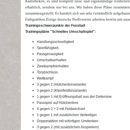
Kartotheken, es sind komplett neue und eigenständige Einheiten
erhältlich, sondern nur bei uns. Wir haben diese Pläne zusamme
zusammengestellt. Es handelt sich um sehr verständlich aufgebaut
Farbgrafiken.
Einige deutsche Profivereine arbeiten bereits mit uns
Trainingsschwerpunkte der Fussball
Trainingspläne "Schnelles Umschaltspiel":
Handlungsschnelligkeit
Spielfähigkeit,
Passgenauigkeit
Umschaltverhalten
Zweikampfverhalten
Torabschluss
Wettkampf
3 gegen 2 (Hütchentorvariante)
3 gegen 2 (Kleinfeldtorvariante)
1 gegen 1 mit Eröffnungsball aus der Defensive
Passspiel auf Hütchentore
4 gegen 2 + 2 mit Feldwechsel
1 gegen 1 mit zusätzlichen Verteidiger
Doppelaktion mit sofortigen Umdenken
3 gegen 2 (mit zusätzlichen Anspielern)