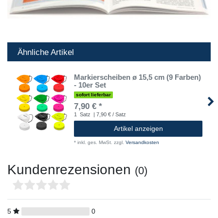
Ähnliche Artikel
Markierscheiben ø 15,5 cm (9 Farben)
- 10er Set
sofort lieferbar
7,90 € *
1
Satz
| 7,90 € / Satz
Artikel anzeigen
*
inkl. ges. MwSt.
zzgl.
Versandkosten
Kundenrezensionen
(0)
5
0