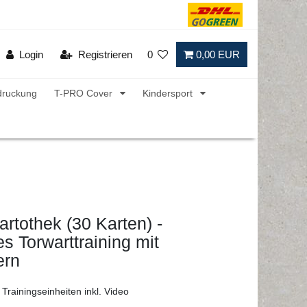
Login
Registrieren
0
0,00 EUR
druckung
T-PRO Cover
Kindersport
artothek (30 Karten) -
es Torwarttraining mit
ern
 Trainingseinheiten inkl. Video