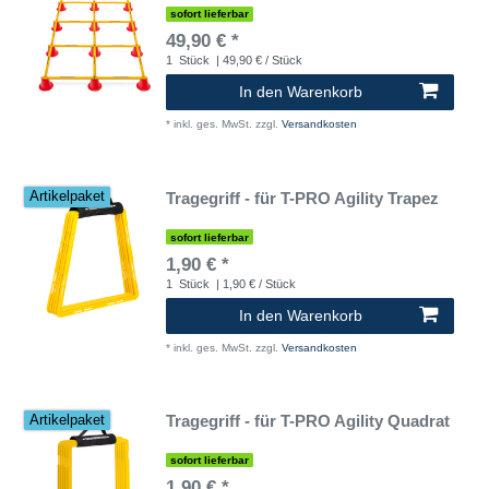
sofort lieferbar
49,90 € *
1
Stück
| 49,90 € / Stück
In den Warenkorb
*
inkl. ges. MwSt.
zzgl.
Versandkosten
Tragegriff - für T-PRO Agility Trapez
Artikelpaket
sofort lieferbar
1,90 € *
1
Stück
| 1,90 € / Stück
In den Warenkorb
*
inkl. ges. MwSt.
zzgl.
Versandkosten
Tragegriff - für T-PRO Agility Quadrat
Artikelpaket
sofort lieferbar
1,90 € *