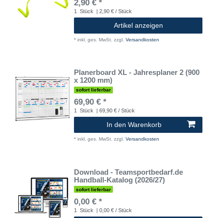
2,90 € *
1
Stück
| 2,90 € / Stück
Artikel anzeigen
*
inkl. ges. MwSt.
zzgl.
Versandkosten
Planerboard XL - Jahresplaner 2 (900
x 1200 mm)
sofort lieferbar
69,90 € *
1
Stück
| 69,90 € / Stück
In den Warenkorb
*
inkl. ges. MwSt.
zzgl.
Versandkosten
Download - Teamsportbedarf.de
Handball-Katalog (2026/27)
sofort lieferbar
0,00 € *
1
Stück
| 0,00 € / Stück