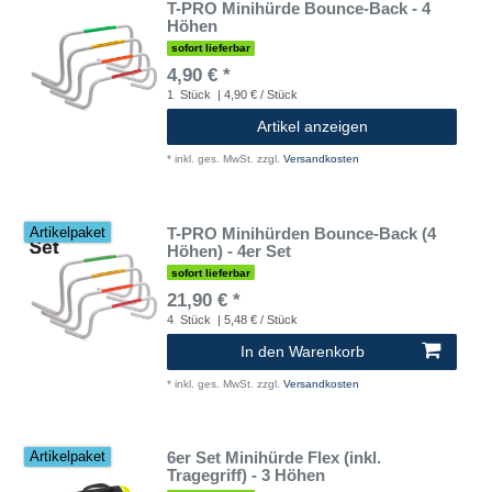
T-PRO Minihürde Bounce-Back - 4
Höhen
sofort lieferbar
4,90 € *
1
Stück
| 4,90 € / Stück
Artikel anzeigen
*
inkl. ges. MwSt.
zzgl.
Versandkosten
T-PRO Minihürden Bounce-Back (4
Artikelpaket
Höhen) - 4er Set
sofort lieferbar
21,90 € *
4
Stück
| 5,48 € / Stück
In den Warenkorb
*
inkl. ges. MwSt.
zzgl.
Versandkosten
6er Set Minihürde Flex (inkl.
Artikelpaket
Tragegriff) - 3 Höhen