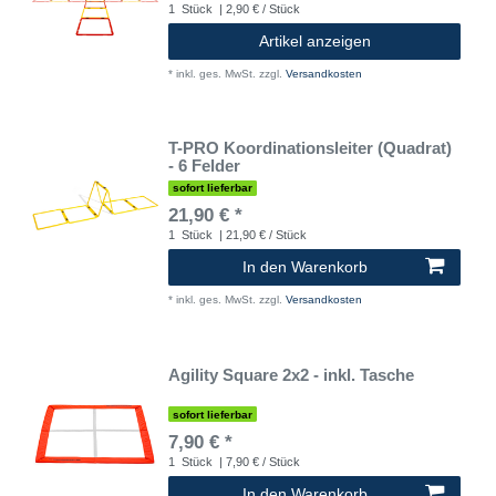
1
Stück
| 2,90 € / Stück
Artikel anzeigen
*
inkl. ges. MwSt.
zzgl.
Versandkosten
T-PRO Koordinationsleiter (Quadrat)
- 6 Felder
sofort lieferbar
21,90 € *
1
Stück
| 21,90 € / Stück
In den Warenkorb
*
inkl. ges. MwSt.
zzgl.
Versandkosten
Agility Square 2x2 - inkl. Tasche
sofort lieferbar
7,90 € *
1
Stück
| 7,90 € / Stück
In den Warenkorb