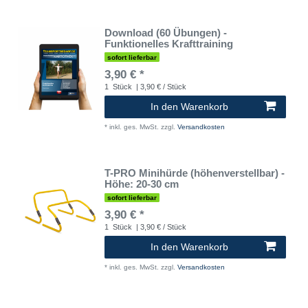
Download (60 Übungen) -
Funktionelles Krafttraining
sofort lieferbar
3,90 € *
1
Stück
| 3,90 € / Stück
In den Warenkorb
*
inkl. ges. MwSt.
zzgl.
Versandkosten
T-PRO Minihürde (höhenverstellbar) -
Höhe: 20-30 cm
sofort lieferbar
3,90 € *
1
Stück
| 3,90 € / Stück
In den Warenkorb
*
inkl. ges. MwSt.
zzgl.
Versandkosten