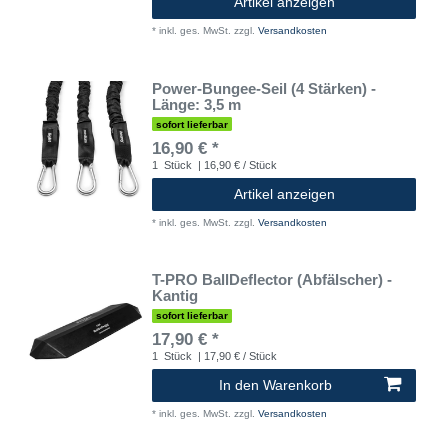
Artikel anzeigen
*
inkl. ges. MwSt.
zzgl.
Versandkosten
Power-Bungee-Seil (4 Stärken) -
Länge: 3,5 m
sofort lieferbar
16,90 € *
1
Stück
| 16,90 € / Stück
Artikel anzeigen
*
inkl. ges. MwSt.
zzgl.
Versandkosten
T-PRO BallDeflector (Abfälscher) -
Kantig
sofort lieferbar
17,90 € *
1
Stück
| 17,90 € / Stück
In den Warenkorb
*
inkl. ges. MwSt.
zzgl.
Versandkosten