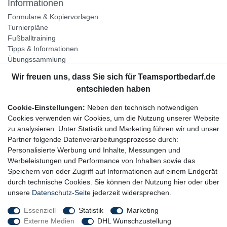
Informationen
Formulare & Kopiervorlagen
Turnierpläne
Fußballtraining
Tipps & Informationen
Übungssammlung
Unternehmen
Jobs
Partnerprogramm
Cookie-Einstellungen:
Neben den technisch notwendigen
Widerrufsrecht
Cookies verwenden wir Cookies, um die Nutzung unserer Website
zu analysieren. Unter Statistik und Marketing führen wir und unser
Bestellung widerrufen
Partner folgende Datenverarbeitungsprozesse durch:
Datenschutzerklärung
Personalisierte Werbung und Inhalte, Messungen und
AGB
Werbeleistungen und Performance von Inhalten sowie das
Impressum
Speichern von oder Zugriff auf Informationen auf einem Endgerät
durch technische Cookies. Sie können der Nutzung hier oder über
Newsletter
unsere
Datenschutz-Seite
jederzeit widersprechen.
Gerne halten wir Sie auf dem Laufenden, hier geht es zur:
Essenziell
Statistik
Marketing
Externe Medien
DHL Wunschzustellung
Newsletter-Anmeldung