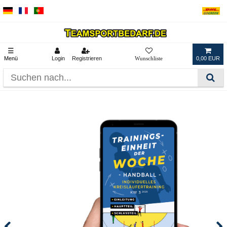
☰
Menü
Login
Registrieren
0,00 EUR