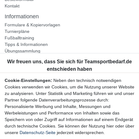
Kontakt
Informationen
Formulare & Kopiervorlagen
Turnierpläne
Fußballtraining
Tipps & Informationen
Übungssammlung
Unternehmen
Jobs
Partnerprogramm
Cookie-Einstellungen:
Neben den technisch notwendigen
Widerrufsrecht
Cookies verwenden wir Cookies, um die Nutzung unserer Website
zu analysieren. Unter Statistik und Marketing führen wir und unser
Bestellung widerrufen
Partner folgende Datenverarbeitungsprozesse durch:
Datenschutzerklärung
Personalisierte Werbung und Inhalte, Messungen und
AGB
Werbeleistungen und Performance von Inhalten sowie das
Impressum
Speichern von oder Zugriff auf Informationen auf einem Endgerät
durch technische Cookies. Sie können der Nutzung hier oder über
Newsletter
unsere
Datenschutz-Seite
jederzeit widersprechen.
Gerne halten wir Sie auf dem Laufenden, hier geht es zur: