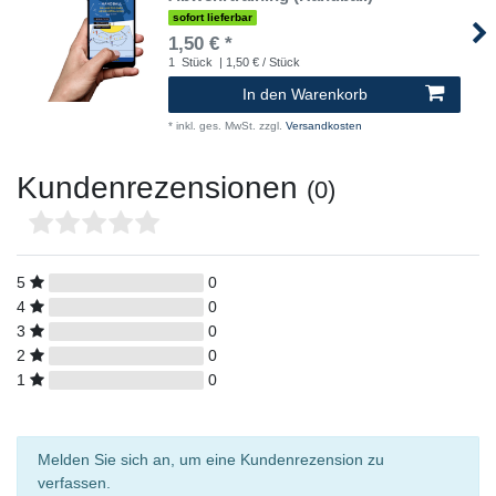
sofort lieferbar
1,50 € *
1
Stück
| 1,50 € / Stück
In den Warenkorb
*
inkl. ges. MwSt.
zzgl.
Versandkosten
Kundenrezensionen
(0)
5
0
4
0
3
0
2
0
1
0
Melden Sie sich an, um eine Kundenrezension zu
verfassen.