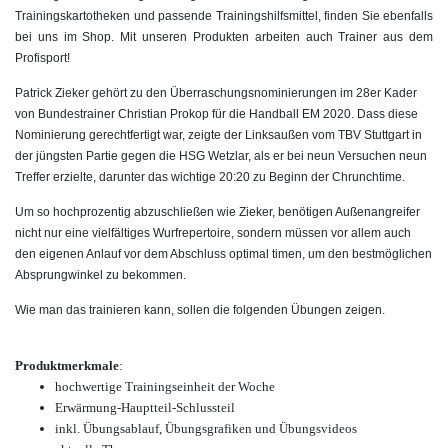
Trainingskartotheken und passende Trainingshilfsmittel, finden Sie ebenfalls
bei uns im Shop. Mit unseren Produkten arbeiten auch Trainer aus dem
Profisport!
Patrick Zieker gehört zu den Überraschungsnominierungen im 28er Kader
von Bundestrainer Christian Prokop für die Handball EM 2020.
Dass diese
Nominierung gerechtfertigt war, zeigte der Linksaußen vom TBV Stuttgart in
der jüngsten Partie gegen die HSG Wetzlar, als er bei neun Versuchen neun
Treffer erzielte, darunter das wichtige 20:20 zu Beginn der Chrunchtime.
Um so hochprozentig abzuschließen wie Zieker, benötigen Außenangreifer
nicht nur eine vielfältiges Wurfrepertoire, sondern müssen vor allem auch
den eigenen Anlauf vor dem Abschluss optimal timen, um den bestmöglichen
Absprungwinkel zu bekommen.
Wie man das trainieren kann, sollen die folgenden Übungen zeigen.
Produktmerkmale
:
hochwertige Trainingseinheit der Woche
Erwärmung-Hauptteil-Schlussteil
inkl. Übungsablauf, Übungsgrafiken und Übungsvideos