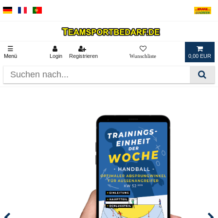
☰
Menü
Login
Registrieren
0,00 EUR