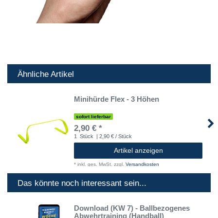
Ähnliche Artikel
Minihürde Flex - 3 Höhen
sofort lieferbar
2,90 € *
1
Stück
| 2,90 € / Stück
Artikel anzeigen
*
inkl. ges. MwSt.
zzgl.
Versandkosten
Das könnte noch interessant sein...
Download (KW 7) - Ballbezogenes
Abwehrtraining (Handball)