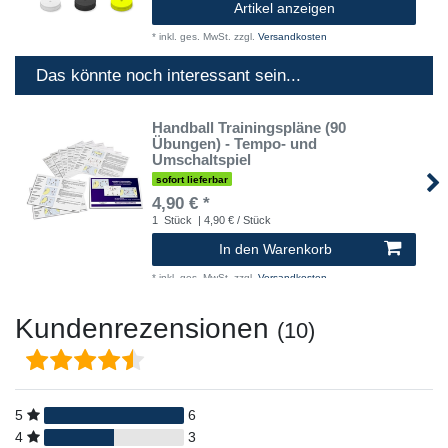
Artikel anzeigen
*
inkl. ges. MwSt.
zzgl.
Versandkosten
Das könnte noch interessant sein...
Handball Trainingspläne (90
Übungen) - Tempo- und
Umschaltspiel
sofort lieferbar
4,90 € *
1
Stück
| 4,90 € / Stück
In den Warenkorb
*
inkl. ges. MwSt.
zzgl.
Versandkosten
Kundenrezensionen
(10)
5
6
4
3