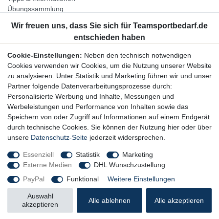
Übungssammlung
Unternehmen
Jobs
Partnerprogramm
Cookie-Einstellungen:
Neben den technisch notwendigen
Widerrufsrecht
Cookies verwenden wir Cookies, um die Nutzung unserer Website
zu analysieren. Unter Statistik und Marketing führen wir und unser
Bestellung widerrufen
Partner folgende Datenverarbeitungsprozesse durch:
Datenschutzerklärung
Personalisierte Werbung und Inhalte, Messungen und
AGB
Werbeleistungen und Performance von Inhalten sowie das
Impressum
Speichern von oder Zugriff auf Informationen auf einem Endgerät
durch technische Cookies. Sie können der Nutzung hier oder über
Newsletter
unsere
Datenschutz-Seite
jederzeit widersprechen.
Gerne halten wir Sie auf dem Laufenden, hier geht es zur:
Essenziell
Statistik
Marketing
Externe Medien
DHL Wunschzustellung
Newsletter-Anmeldung
PayPal
Funktional
Weitere Einstellungen
Auswahl
Alle ablehnen
Alle akzeptieren
akzeptieren
© Copyright 2026 Trainingsunterlagen24 GmbH. Alle Rechte vorbehalten.