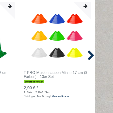
52 cm
T-PRO Muldenhauben Mini ø 17 cm (9
Fußballt
Farben) - 10er Set
Größen
sofort lieferbar
sofort lief
2,90 € *
19,90 €
1
Satz
| 2,90 € / Satz
1
Stück
| 
*
inkl. ges. MwSt.
zzgl.
Versandkosten
*
inkl. ges