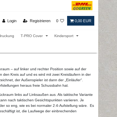
Login
Registrieren
0
0,00 EUR
druckung
T-PRO Cover
Kindersport
raum – auf linker und rechter Position sowie auf der
 den Kreis auf und es wird mit zwei Kreisläufern in der
eichnet, der Außenspieler ist dann der „Einläufer“.
urfstellungen heraus freie Schussbahn hat.
ückraum links auf Linksaußen aus. Als taktische Variante
kann nach taktischen Gesichtspunkten variieren. Je
oder so eng, wie es bei normaler 2:4-Aufstellung wäre. Es
beschäftigt ist, die Laufwege der einbrechenden