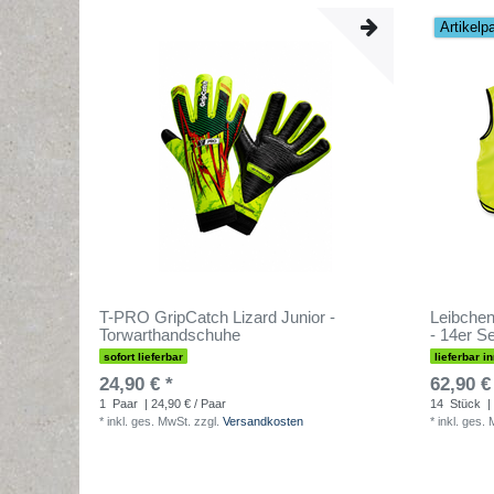
Artikelp
T-PRO GripCatch Lizard Junior -
Leibchen
Torwarthandschuhe
- 14er Se
sofort lieferbar
lieferbar i
24,90 € *
62,90 €
1
Paar
| 24,90 € / Paar
14
Stück
|
*
inkl. ges. MwSt.
zzgl.
Versandkosten
*
inkl. ges.