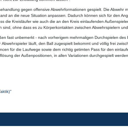
sehandlung gegen offensive Abwehrformationen gespielt. Die Abwehr mus
d an die neue Situation anpassen. Dadurch können sich für den Angrif
ass die Kreisläufer wie auch die an den Kreis einlaufenden Außenspiel
ch sind, ohne dass es zu Körperkontakten zwischen Abwehrspielern un
außen fast unbemerkt - nach vorherigem mehrmaligen Durchspielen des
Abwehrspieler läuft, den Ball zugespielt bekommt und völlig frei zwis
cen für die Laufwege sowie dem richtig getimten Pass für den einlau
flösung der Außenpositionen, in allen Variationen durchgespielt werden
aktik)"