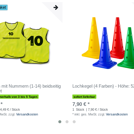
aket
 mit Nummern (1-14) beidseitig
Lochkegel (4 Farben) - Höhe: 
t
nnerhalb von 3 bis 5 Tagen
sofort lieferbar
 *
7,90 € *
 4,49 € / Stück
1
Stück
| 7,90 € / Stück
 MwSt.
zzgl.
Versandkosten
*
inkl. ges. MwSt.
zzgl.
Versandkosten