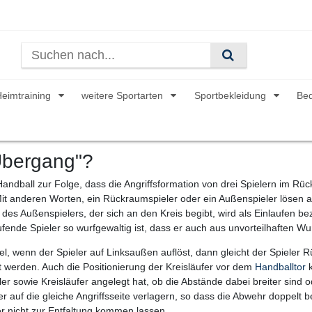
Heimtraining
weitere Sportarten
Sportbekleidung
Be
"Übergang"?
dball zur Folge, dass die Angriffsformation von drei Spielern im Rück
it anderen Worten, ein Rückraumspieler oder ein Außenspieler lösen an
des Außenspielers, der sich an den Kreis begibt, wird als Einlaufen bez
ufende Spieler so wurfgewaltig ist, dass er auch aus unvorteilhaften W
el, wenn der Spieler auf Linksaußen auflöst, dann gleicht der Spieler R
 werden. Auch die Positionierung der Kreisläufer vor dem
Handballtor
r sowie Kreisläufer angelegt hat, ob die Abstände dabei breiter sind 
er auf die gleiche Angriffsseite verlagern, so dass die Abwehr doppelt 
er nicht zur Entfaltung kommen lassen .