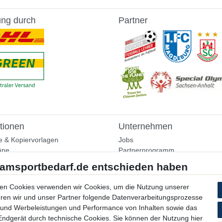
ung durch
Partner
tionen
Unternehmen
e & Kopiervorlagen
Jobs
äne
Partnerprogramm
aining
Widerrufsrecht
nformationen
Bestellung widerrufen
ammlung
en Cookies verwenden wir Cookies, um die Nutzung unserer
Datenschutzerklärung
ühren wir und unser Partner folgende Datenverarbeitungsprozesse
AGB
 und Werbeleistungen und Performance von Inhalten sowie das
Impressum
 Endgerät durch technische Cookies. Sie können der Nutzung hier