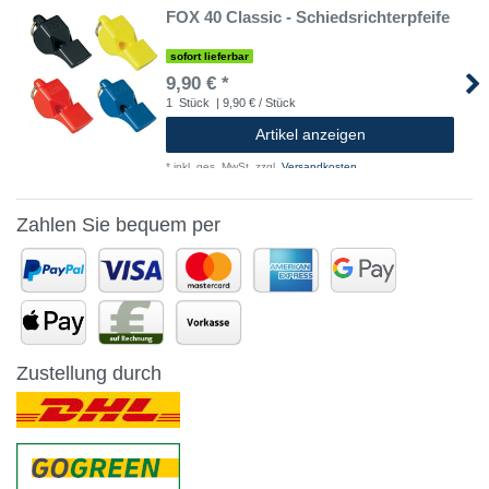
FOX 40 Classic - Schiedsrichterpfeife
sofort lieferbar
9,90 € *
1
Stück
| 9,90 € / Stück
Artikel anzeigen
*
inkl. ges. MwSt.
zzgl.
Versandkosten
Zahlen Sie bequem per
Zustellung durch