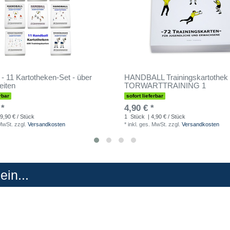
 - 11 Kartotheken-Set - über
HANDBALL Trainingskartothek 
eiten
TORWARTTRAINING 1
rbar
sofort lieferbar
 *
4,90 € *
9,90 € / Stück
1
Stück
| 4,90 € / Stück
 MwSt.
zzgl.
Versandkosten
*
inkl. ges. MwSt.
zzgl.
Versandkosten
in...