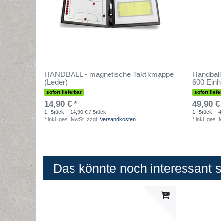
HANDBALL - magnetische Taktikmappe
Handball
(Leder)
600 Einh
sofort lieferbar
sofort liefe
14,90 € *
49,90 €
1
Stück
| 14,90 € / Stück
1
Stück
| 4
*
inkl. ges. MwSt.
zzgl.
Versandkosten
*
inkl. ges.
Das könnte noch interessant se