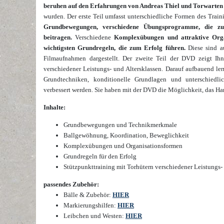
beruhen auf den Erfahrungen von Andreas Thiel und Torwarte
wurden. Der erste Teil umfasst unterschiedliche Formen des Trai
Grundbewegungen, verschiedene Übungsprogramme, die zu
beitragen.
Verschiedene
Komplexübungen und attraktive Organ
wichtigsten Grundregeln, die zum Erfolg führen.
Diese sind au
Filmaufnahmen dargestellt. Der zweite Teil der DVD zeigt Ih
verschiedener Leistungs- und Altersklassen. Darauf aufbauend le
Grundtechniken, konditionelle Grundlagen und unterschiedlic
verbessert werden. Sie haben mit der DVD die Möglichkeit, das Han
Inhalte:
Grundbewegungen und Technikmerkmale
Ballgewöhnung, Koordination, Beweglichkeit
Komplexübungen und Organisationsformen
Grundregeln für den Erfolg
Stützpunkttraining mit Torhütern verschiedener Leistungs-
passendes Zubehör:
Bälle & Zubehör
:
HIER
Markierungshilfen
:
HIER
Leibchen und Westen
:
HIER