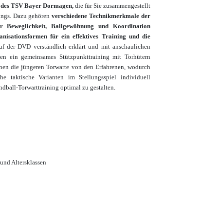
n des TSV Bayer Dormagen,
die für Sie zusammengestellt
nings. Dazu gehören
verschiedene Technikmerkmale der
r Beweglichkeit, Ballgewöhnung und Koordination
isationsformen für ein effektives Training und die
f der DVD verständlich erklärt und mit anschaulichen
nen ein gemeinsames Stützpunkttraining mit Torhütern
rnen die jüngeren Torwarte von den Erfahrenen, wodurch
he taktische Varianten im Stellungsspiel individuell
dball-Torwarttraining optimal zu gestalten.
 und Altersklassen