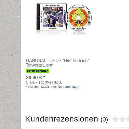
HANDBALL DVD - "Hier hüte ich"
Torwarttraining
sofort lieferbar
26,90 € *
1
Stück
| 26,90 € / Stück
*
inkl. ges. MwSt.
zzgl.
Versandkosten
Kundenrezensionen
(0)