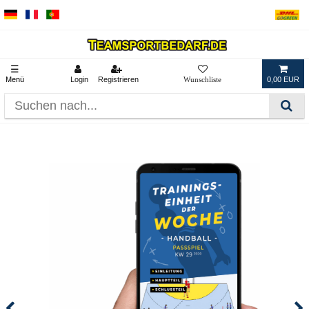
☰
Menü
Login
Registrieren
0,00 EUR