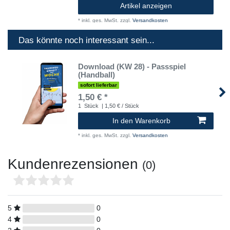
Artikel anzeigen
*
inkl. ges. MwSt.
zzgl.
Versandkosten
Das könnte noch interessant sein...
Download (KW 28) - Passspiel
(Handball)
sofort lieferbar
1,50 € *
1
Stück
| 1,50 € / Stück
In den Warenkorb
*
inkl. ges. MwSt.
zzgl.
Versandkosten
Kundenrezensionen
(0)
5
0
4
0