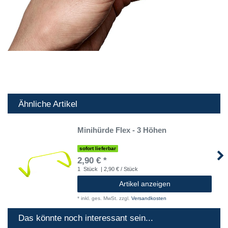
Ähnliche Artikel
Minihürde Flex - 3 Höhen
sofort lieferbar
2,90 € *
1
Stück
| 2,90 € / Stück
Artikel anzeigen
*
inkl. ges. MwSt.
zzgl.
Versandkosten
Das könnte noch interessant sein...