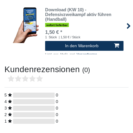
Download (KW 10) -
Defensivzweikampf aktiv führen
(Handball)
sofort lieferbar
1,50 € *
1
Stück
| 1,50 € / Stück
In den Warenkorb
*
inkl. ges. MwSt.
zzgl.
Versandkosten
Kundenrezensionen
(0)
5
0
4
0
3
0
2
0
1
0