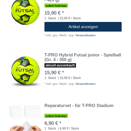
sofort lieferbar
15,90 € *
1
Stück
| 15,90 € / Stück
Artikel anzeigen
*
inkl. ges. MwSt.
zzgl.
Versandkosten
T-PRO Hybrid Futsal junior - Spielball
(Gr. 4 - 350 g)
aktuell ausverkauft
15,90 € *
1
Stück
| 15,90 € / Stück
*
inkl. ges. MwSt.
zzgl.
Versandkosten
Reparaturset - für T-PRO Stadium
sofort lieferbar
6,90 € *
1
Stück
| 6,90 € / Stück