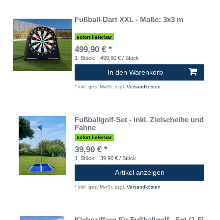
Fußball-Dart XXL - Maße: 3x3 m
sofort lieferbar
499,90 € *
1
Stück
| 499,90 € / Stück
In den Warenkorb
*
inkl. ges. MwSt.
zzgl.
Versandkosten
Fußballgolf-Set - inkl. Zielscheibe und
Fahne
sofort lieferbar
39,90 € *
1
Stück
| 39,90 € / Stück
Artikel anzeigen
*
inkl. ges. MwSt.
zzgl.
Versandkosten
Klebeziffern für Fußballgolf - Set (1-5)