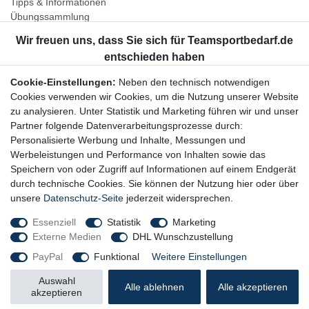
Tipps & Informationen
Übungssammlung
Unternehmen
Jobs
Partnerprogramm
Cookie-Einstellungen:
Neben den technisch notwendigen
Widerrufsrecht
Cookies verwenden wir Cookies, um die Nutzung unserer Website
zu analysieren. Unter Statistik und Marketing führen wir und unser
Bestellung widerrufen
Partner folgende Datenverarbeitungsprozesse durch:
Datenschutzerklärung
Personalisierte Werbung und Inhalte, Messungen und
AGB
Werbeleistungen und Performance von Inhalten sowie das
Impressum
Speichern von oder Zugriff auf Informationen auf einem Endgerät
durch technische Cookies. Sie können der Nutzung hier oder über
Newsletter
unsere
Datenschutz-Seite
jederzeit widersprechen.
Gerne halten wir Sie auf dem Laufenden, hier geht es zur:
Essenziell
Statistik
Marketing
Externe Medien
DHL Wunschzustellung
Newsletter-Anmeldung
PayPal
Funktional
Weitere Einstellungen
Auswahl
Alle ablehnen
Alle akzeptieren
akzeptieren
© Copyright 2026 Trainingsunterlagen24 GmbH. Alle Rechte vorbehalten.