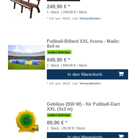
249,90 € *
1
Stück
| 249,90 € / Stück
*
inkl. ges. MwSt.
zzgl.
Versandkosten
Fußball-Billard XXL Arena - Maße:
8x4 m
sofort lieferbar
849,90 € *
1
Stück
| 849,90 € / Stück
In den Warenkorb
*
inkl. ges. MwSt.
zzgl.
Versandkosten
Gebläse (550 W) - für Fußball-Dart
XXL (3x3 m)
sofort lieferbar
89,90 € *
1
Stück
| 89,90 € / Stück
In den Warenkorb