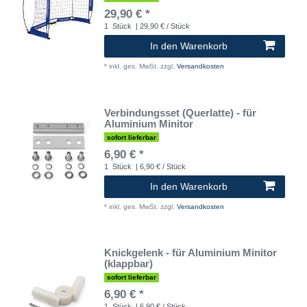
29,90 € *
1
Stück
| 29,90 € / Stück
In den Warenkorb
*
inkl. ges. MwSt.
zzgl.
Versandkosten
Verbindungsset (Querlatte) - für
Aluminium Minitor
sofort lieferbar
6,90 € *
1
Stück
| 6,90 € / Stück
In den Warenkorb
*
inkl. ges. MwSt.
zzgl.
Versandkosten
Knickgelenk - für Aluminium Minitor
(klappbar)
sofort lieferbar
6,90 € *
1
Stück
| 6,90 € / Stück