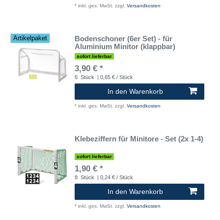
*
inkl. ges. MwSt.
zzgl.
Versandkosten
Bodenschoner (6er Set) - für
Artikelpaket
Aluminium Minitor (klappbar)
sofort lieferbar
3,90 € *
6
Stück
| 0,65 € / Stück
In den Warenkorb
*
inkl. ges. MwSt.
zzgl.
Versandkosten
Klebeziffern für Minitore - Set (2x 1-4)
sofort lieferbar
1,90 € *
8
Stück
| 0,24 € / Stück
In den Warenkorb
*
inkl. ges. MwSt.
zzgl.
Versandkosten