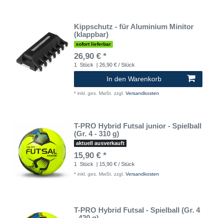
Kippschutz - für Aluminium Minitor
(klappbar)
sofort lieferbar
26,90 € *
1
Stück
| 26,90 € / Stück
In den Warenkorb
*
inkl. ges. MwSt.
zzgl.
Versandkosten
T-PRO Hybrid Futsal junior - Spielball
(Gr. 4 - 310 g)
aktuell ausverkauft
15,90 € *
1
Stück
| 15,90 € / Stück
*
inkl. ges. MwSt.
zzgl.
Versandkosten
T-PRO Hybrid Futsal - Spielball (Gr. 4
- 420 g)