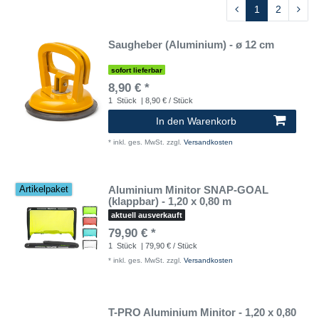
1
2
Saugheber (Aluminium) - ø 12 cm
sofort lieferbar
8,90 € *
1
Stück
| 8,90 € / Stück
In den Warenkorb
*
inkl. ges. MwSt.
zzgl.
Versandkosten
Aluminium Minitor SNAP-GOAL
Artikelpaket
(klappbar) - 1,20 x 0,80 m
aktuell ausverkauft
79,90 € *
1
Stück
| 79,90 € / Stück
*
inkl. ges. MwSt.
zzgl.
Versandkosten
T-PRO Aluminium Minitor - 1,20 x 0,80