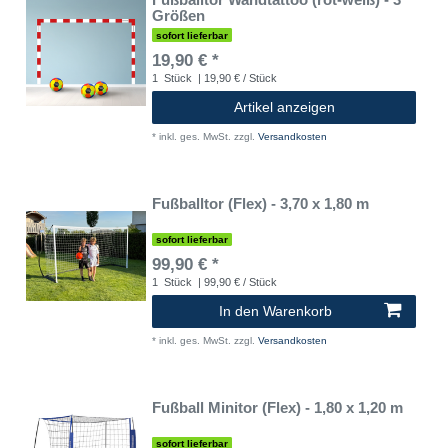
Größen
sofort lieferbar
19,90 € *
1
Stück
| 19,90 € / Stück
Artikel anzeigen
*
inkl. ges. MwSt.
zzgl.
Versandkosten
Fußballtor (Flex) - 3,70 x 1,80 m
sofort lieferbar
99,90 € *
1
Stück
| 99,90 € / Stück
In den Warenkorb
*
inkl. ges. MwSt.
zzgl.
Versandkosten
Fußball Minitor (Flex) - 1,80 x 1,20 m
sofort lieferbar