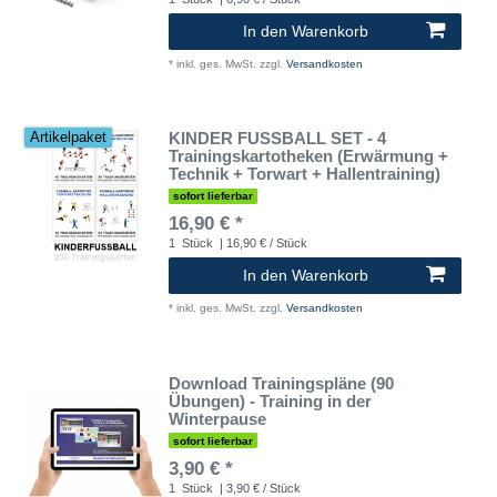
In den Warenkorb
*
inkl. ges. MwSt.
zzgl.
Versandkosten
KINDER FUSSBALL SET - 4
Artikelpaket
Trainingskartotheken (Erwärmung +
Technik + Torwart + Hallentraining)
sofort lieferbar
16,90 € *
1
Stück
| 16,90 € / Stück
In den Warenkorb
*
inkl. ges. MwSt.
zzgl.
Versandkosten
Download Trainingspläne (90
Übungen) - Training in der
Winterpause
sofort lieferbar
3,90 € *
1
Stück
| 3,90 € / Stück