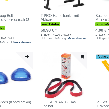
oop Belt
T-PRO Hantelbank - mit
Balance 
and) - elastisch (3
Ablage
Mini - ø
sofort lieferbar
sofort lief
rbar
69,90 € *
4,90 € 
1
Stück
| 69,90 € / Stück
1
Stück
| 
,90 € / Stück
*
inkl. ges. MwSt.
zzgl.
Versandkosten
*
inkl. ges.
 MwSt.
zzgl.
Versandkosten
Artikelp
Pods (Koordination)
DEUSERBAND - Das
3er Set T
m
Original
30 Work