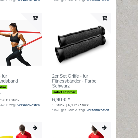
 MwSt.
zzgl.
Versandkosten
*
inkl. ges. MwSt.
zzgl.
Versandkosten
- für
2er Set Griffe - für
andsband
Fitnessbänder - Farbe:
Schwarz
erbar
sofort lieferbar
*
6,90 € *
2,90 € / Stück
 MwSt.
zzgl.
Versandkosten
1
Stück
| 6,90 € / Stück
*
inkl. ges. MwSt.
zzgl.
Versandkosten