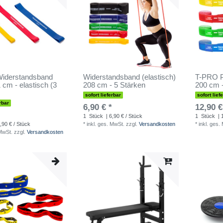
iderstandsband
Widerstandsband (elastisch)
T-PRO P
 cm - elastisch (3
208 cm - 5 Stärken
200 cm -
sofort lieferbar
sofort lief
rbar
6,90 € *
12,90 €
1
Stück
| 6,90 € / Stück
1
Stück
| 
,90 € / Stück
*
inkl. ges. MwSt.
zzgl.
Versandkosten
*
inkl. ges.
 MwSt.
zzgl.
Versandkosten