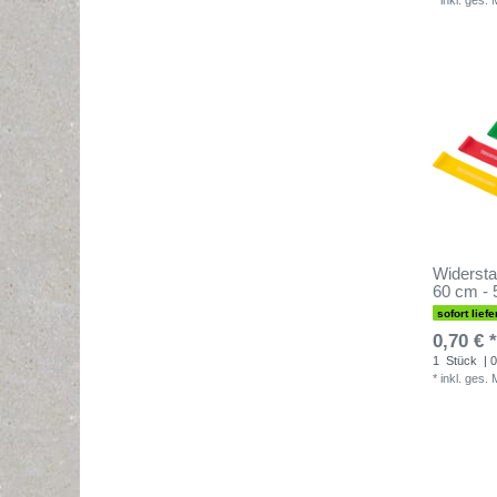
*
inkl. ges.
Widersta
60 cm - 
sofort liefe
0,70 € *
1
Stück
| 0
*
inkl. ges.