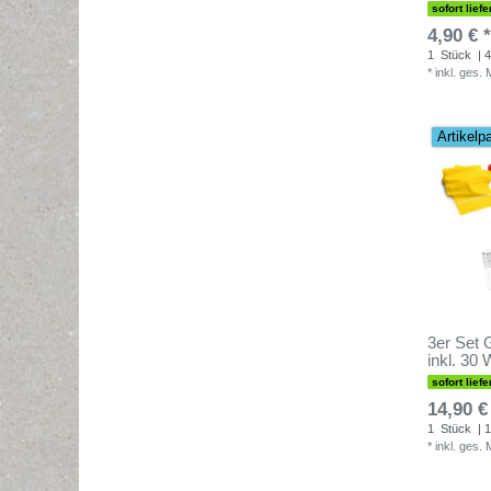
sofort liefe
4,90 € *
1
Stück
| 4
*
inkl. ges.
Artikelp
3er Set 
inkl. 30
sofort liefe
14,90 €
1
Stück
| 1
*
inkl. ges.