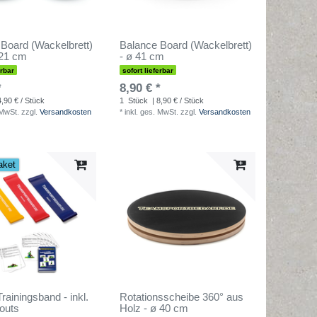
Board (Wackelbrett)
Balance Board (Wackelbrett)
 21 cm
- ø 41 cm
erbar
sofort lieferbar
*
8,90 € *
4,90 € / Stück
1
Stück
| 8,90 € / Stück
 MwSt.
zzgl.
Versandkosten
*
inkl. ges. MwSt.
zzgl.
Versandkosten
aket
rainingsband - inkl.
Rotationsscheibe 360° aus
outs
Holz - ø 40 cm