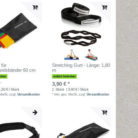
 für
Stretching Gurt - Länge: 1,80
andsbänder 60 cm
m
erbar
sofort lieferbar
*
3,90 € *
1,50 € / Stück
1
Stück
| 3,90 € / Stück
 MwSt.
zzgl.
Versandkosten
*
inkl. ges. MwSt.
zzgl.
Versandkosten