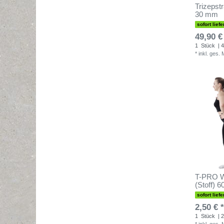
Trizepstr
30 mm
sofort liefe
49,90 €
1
Stück
| 4
*
inkl. ges.
T-PRO W
(Stoff) 6
sofort liefe
2,50 € *
1
Stück
| 2