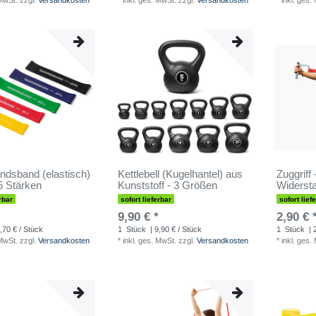
 MwSt.
zzgl.
Versandkosten
*
inkl. ges. MwSt.
zzgl.
Versandkosten
*
inkl. ges.
ndsband (elastisch)
Kettlebell (Kugelhantel) aus
Zuggriff 
5 Stärken
Kunststoff - 3 Größen
Widerst
rbar
sofort lieferbar
sofort lief
9,90 € *
2,90 € 
,70 € / Stück
1
Stück
| 9,90 € / Stück
1
Stück
| 
 MwSt.
zzgl.
Versandkosten
*
inkl. ges. MwSt.
zzgl.
Versandkosten
*
inkl. ges.