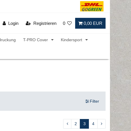
Login
Registrieren
0
0,00 EUR
druckung
T-PRO Cover
Kindersport
Filter
2
3
4