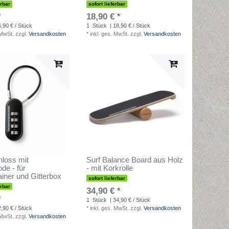
erbar
sofort lieferbar
*
18,90 € *
6,90 € / Stück
1
Stück
| 18,90 € / Stück
 MwSt.
zzgl.
Versandkosten
*
inkl. ges. MwSt.
zzgl.
Versandkosten
loss mit
Surf Balance Board aus Holz
de - für
- mit Korkrolle
ainer und Gitterbox
sofort lieferbar
erbar
34,90 € *
*
1
Stück
| 34,90 € / Stück
2,90 € / Stück
*
inkl. ges. MwSt.
zzgl.
Versandkosten
 MwSt.
zzgl.
Versandkosten