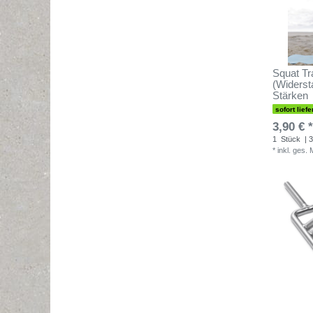
Squat Tr
(Widerst
Stärken
sofort liefe
3,90 € *
1
Stück
| 3
*
inkl. ges.