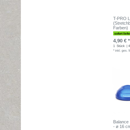
T-PRO L
(Stretchb
Farben)
sofort liefe
4,90 € *
1
Stück
| 4
*
inkl. ges.
Balance 
- ø 16 c