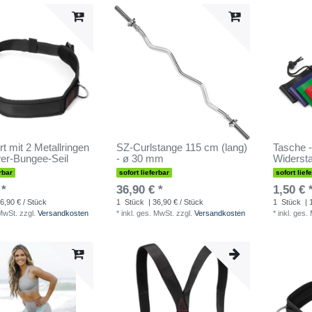
t mit 2 Metallringen
SZ-Curlstange 115 cm (lang)
Tasche -
wer-Bungee-Seil
- ø 30 mm
Widerst
rbar
sofort lieferbar
sofort lief
 *
36,90 € *
1,50 € 
6,90 € / Stück
1
Stück
| 36,90 € / Stück
1
Stück
| 
 MwSt.
zzgl.
Versandkosten
*
inkl. ges. MwSt.
zzgl.
Versandkosten
*
inkl. ges.