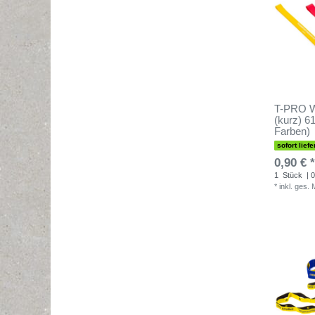
T-PRO W
(kurz) 61
Farben)
sofort liefe
0,90 € *
1
Stück
| 0
*
inkl. ges.