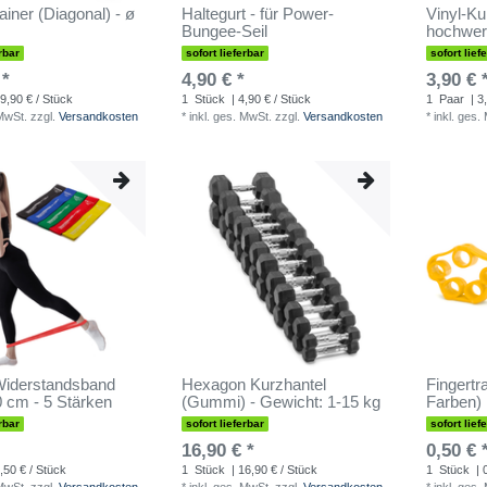
ainer (Diagonal) - ø
Haltegurt - für Power-
Vinyl-Ku
Bungee-Seil
hochwer
rbar
sofort lieferbar
sofort lief
 *
4,90 € *
3,90 € 
9,90 € / Stück
1
Stück
| 4,90 € / Stück
1
Paar
| 3
 MwSt.
zzgl.
Versandkosten
*
inkl. ges. MwSt.
zzgl.
Versandkosten
*
inkl. ges.
iderstandsband
Hexagon Kurzhantel
Fingertra
0 cm - 5 Stärken
(Gummi) - Gewicht: 1-15 kg
Farben)
rbar
sofort lieferbar
sofort lief
16,90 € *
0,50 € 
,50 € / Stück
1
Stück
| 16,90 € / Stück
1
Stück
| 