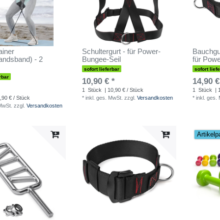
ainer
Schultergurt - für Power-
Bauchgur
andsband) - 2
Bungee-Seil
für Powe
sofort lieferbar
sofort lief
rbar
10,90 € *
14,90 €
1
Stück
| 10,90 € / Stück
1
Stück
| 
,90 € / Stück
*
inkl. ges. MwSt.
zzgl.
Versandkosten
*
inkl. ges.
 MwSt.
zzgl.
Versandkosten
Artikelp