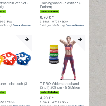
rzhanteln 2er Set -
Trainingsband - elastisch (3
tig
Farben)
erbar
sofort lieferbar
*
0,70 € *
,90 € / Paar
1
Stück
| 0,70 € / Stück
 MwSt.
zzgl.
Versandkosten
*
inkl. ges. MwSt.
zzgl.
Versandkosten
iner - elastisch (3
T-PRO Widerstandsband
(Stoff) 208 cm - 5 Stärken
erbar
sofort lieferbar
*
4,20 € *
0,50 € / Stück
1
Stück
| 4,20 € / Stück