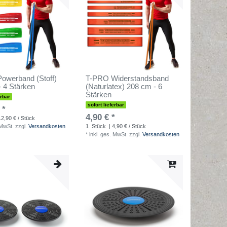
owerband (Stoff)
T-PRO Widerstandsband
 4 Stärken
(Naturlatex) 208 cm - 6
Stärken
erbar
sofort lieferbar
 *
4,90 € *
12,90 € / Stück
 MwSt.
zzgl.
Versandkosten
1
Stück
| 4,90 € / Stück
*
inkl. ges. MwSt.
zzgl.
Versandkosten