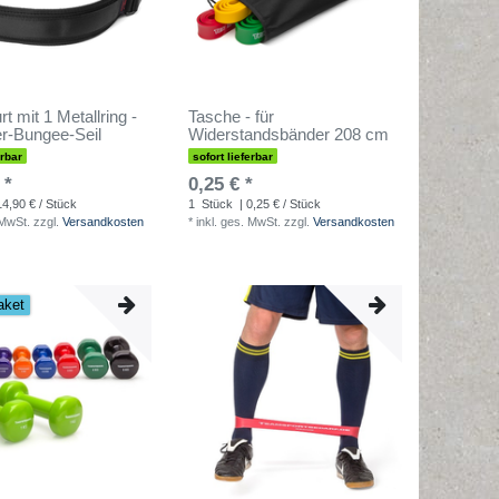
t mit 1 Metallring -
Tasche - für
r-Bungee-Seil
Widerstandsbänder 208 cm
erbar
sofort lieferbar
 *
0,25 € *
14,90 € / Stück
1
Stück
| 0,25 € / Stück
 MwSt.
zzgl.
Versandkosten
*
inkl. ges. MwSt.
zzgl.
Versandkosten
aket