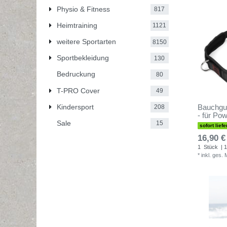
Physio & Fitness
817
Heimtraining
1121
weitere Sportarten
8150
Sportbekleidung
130
Bedruckung
80
T-PRO Cover
49
Kindersport
Bauchgur
208
- für Po
Sale
15
sofort liefe
16,90 €
1
Stück
| 1
*
inkl. ges.