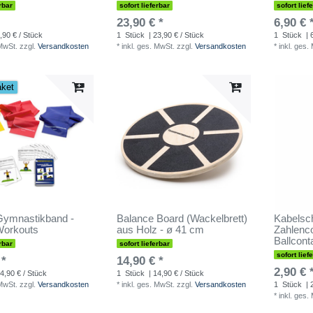
rbar
sofort lieferbar
sofort lief
23,90 € *
6,90 € 
,90 € / Stück
1
Stück
| 23,90 € / Stück
1
Stück
| 
 MwSt.
zzgl.
Versandkosten
*
inkl. ges. MwSt.
zzgl.
Versandkosten
*
inkl. ges.
aket
Gymnastikband -
Balance Board (Wackelbrett)
Kabelsch
 Workouts
aus Holz - ø 41 cm
Zahlenco
Ballcont
rbar
sofort lieferbar
sofort lief
 *
14,90 € *
2,90 € 
4,90 € / Stück
1
Stück
| 14,90 € / Stück
 MwSt.
zzgl.
Versandkosten
*
inkl. ges. MwSt.
zzgl.
Versandkosten
1
Stück
| 
*
inkl. ges.