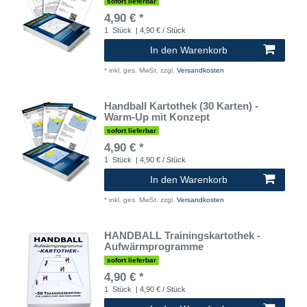
sofort lieferbar
4,90 € *
1
Stück
| 4,90 € / Stück
In den Warenkorb
*
inkl. ges. MwSt.
zzgl.
Versandkosten
Handball Kartothek (30 Karten) -
Warm-Up mit Konzept
sofort lieferbar
4,90 € *
1
Stück
| 4,90 € / Stück
In den Warenkorb
*
inkl. ges. MwSt.
zzgl.
Versandkosten
HANDBALL Trainingskartothek -
Aufwärmprogramme
sofort lieferbar
4,90 € *
1
Stück
| 4,90 € / Stück