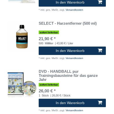
In den Warenkorb
*
inkl. ges. MwSt.
zzgl.
Versandkosten
SELECT - Harzentferner (500 ml)
sofort lieferbar
21,90 € *
500
Milliliter
| 43,80 € / Liter
In den Warenkorb
*
inkl. ges. MwSt.
zzgl.
Versandkosten
DVD - HANDBALL pur
Trainingsbausteine für das ganze
Jahr
sofort lieferbar
26,00 € *
1
Stück
| 26,00 € / Stück
In den Warenkorb
*
inkl. ges. MwSt.
zzgl.
Versandkosten