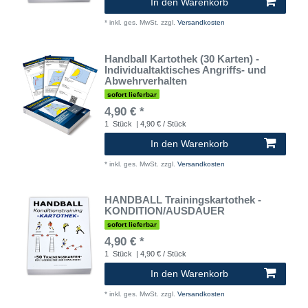
In den Warenkorb
*
inkl. ges. MwSt.
zzgl.
Versandkosten
Handball Kartothek (30 Karten) -
Individualtaktisches Angriffs- und
Abwehrverhalten
sofort lieferbar
4,90 € *
1
Stück
| 4,90 € / Stück
In den Warenkorb
*
inkl. ges. MwSt.
zzgl.
Versandkosten
HANDBALL Trainingskartothek -
KONDITION/AUSDAUER
sofort lieferbar
4,90 € *
1
Stück
| 4,90 € / Stück
In den Warenkorb
*
inkl. ges. MwSt.
zzgl.
Versandkosten