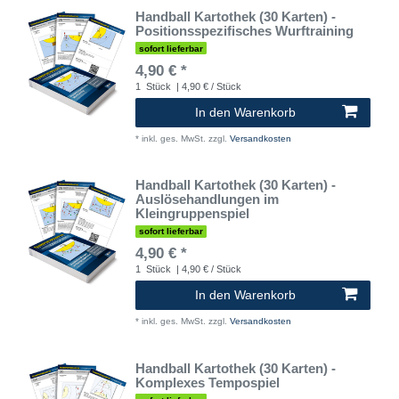
Handball Kartothek (30 Karten) -
Positionsspezifisches Wurftraining
sofort lieferbar
4,90 € *
1
Stück
| 4,90 € / Stück
In den Warenkorb
*
inkl. ges. MwSt.
zzgl.
Versandkosten
Handball Kartothek (30 Karten) -
Auslösehandlungen im
Kleingruppenspiel
sofort lieferbar
4,90 € *
1
Stück
| 4,90 € / Stück
In den Warenkorb
*
inkl. ges. MwSt.
zzgl.
Versandkosten
Handball Kartothek (30 Karten) -
Komplexes Tempospiel