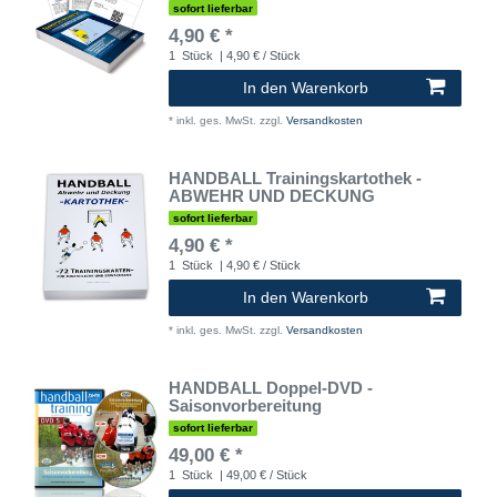
sofort lieferbar
4,90 € *
1
Stück
| 4,90 € / Stück
In den Warenkorb
*
inkl. ges. MwSt.
zzgl.
Versandkosten
HANDBALL Trainingskartothek -
ABWEHR UND DECKUNG
sofort lieferbar
4,90 € *
1
Stück
| 4,90 € / Stück
In den Warenkorb
*
inkl. ges. MwSt.
zzgl.
Versandkosten
HANDBALL Doppel-DVD -
Saisonvorbereitung
sofort lieferbar
49,00 € *
1
Stück
| 49,00 € / Stück