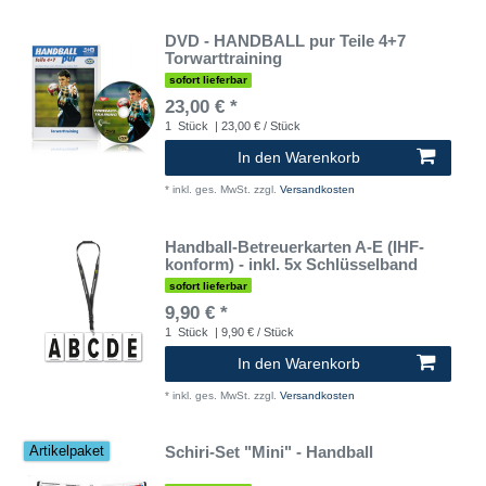
DVD - HANDBALL pur Teile 4+7
Torwarttraining
sofort lieferbar
23,00 € *
1
Stück
| 23,00 € / Stück
In den Warenkorb
*
inkl. ges. MwSt.
zzgl.
Versandkosten
Handball-Betreuerkarten A-E (IHF-
konform) - inkl. 5x Schlüsselband
sofort lieferbar
9,90 € *
1
Stück
| 9,90 € / Stück
In den Warenkorb
*
inkl. ges. MwSt.
zzgl.
Versandkosten
Schiri-Set "Mini" - Handball
Artikelpaket