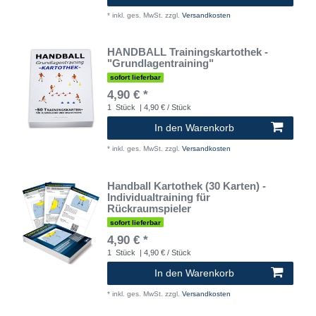
*
inkl. ges. MwSt.
zzgl.
Versandkosten
HANDBALL Trainingskartothek -
"Grundlagentraining"
sofort lieferbar
4,90 € *
1
Stück
| 4,90 € / Stück
In den Warenkorb
*
inkl. ges. MwSt.
zzgl.
Versandkosten
Handball Kartothek (30 Karten) -
Individualtraining für
Rückraumspieler
sofort lieferbar
4,90 € *
1
Stück
| 4,90 € / Stück
In den Warenkorb
*
inkl. ges. MwSt.
zzgl.
Versandkosten