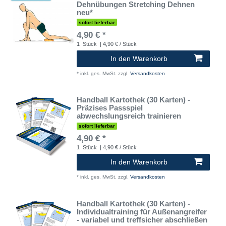
Dehnübungen Stretching Dehnen
neu*
sofort lieferbar
4,90 € *
1
Stück
| 4,90 € / Stück
In den Warenkorb
*
inkl. ges. MwSt.
zzgl.
Versandkosten
Handball Kartothek (30 Karten) -
Präzises Passspiel
abwechslungsreich trainieren
sofort lieferbar
4,90 € *
1
Stück
| 4,90 € / Stück
In den Warenkorb
*
inkl. ges. MwSt.
zzgl.
Versandkosten
Handball Kartothek (30 Karten) -
Individualtraining für Außenangreifer
- variabel und treffsicher abschließen