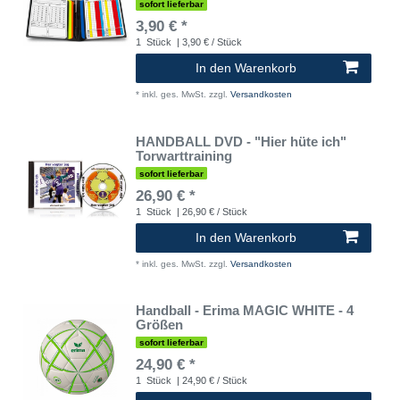
sofort lieferbar
3,90 € *
1
Stück
| 3,90 € / Stück
In den Warenkorb
*
inkl. ges. MwSt.
zzgl.
Versandkosten
HANDBALL DVD - "Hier hüte ich"
Torwarttraining
sofort lieferbar
26,90 € *
1
Stück
| 26,90 € / Stück
In den Warenkorb
*
inkl. ges. MwSt.
zzgl.
Versandkosten
Handball - Erima MAGIC WHITE - 4
Größen
sofort lieferbar
24,90 € *
1
Stück
| 24,90 € / Stück