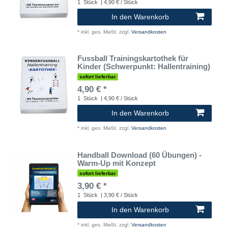
1
Stück
| 4,90 € / Stück
In den Warenkorb
*
inkl. ges. MwSt.
zzgl.
Versandkosten
Fussball Trainingskartothek für
Kinder (Schwerpunkt: Hallentraining)
sofort lieferbar
4,90 € *
1
Stück
| 4,90 € / Stück
In den Warenkorb
*
inkl. ges. MwSt.
zzgl.
Versandkosten
Handball Download (60 Übungen) -
Warm-Up mit Konzept
sofort lieferbar
3,90 € *
1
Stück
| 3,90 € / Stück
In den Warenkorb
*
inkl. ges. MwSt.
zzgl.
Versandkosten