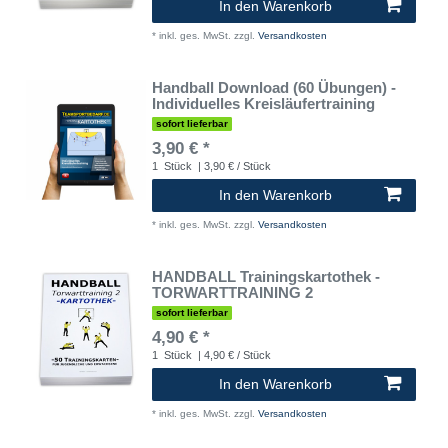
In den Warenkorb
*
inkl. ges. MwSt.
zzgl.
Versandkosten
Handball Download (60 Übungen) -
Individuelles Kreisläufertraining
sofort lieferbar
3,90 € *
1
Stück
| 3,90 € / Stück
In den Warenkorb
*
inkl. ges. MwSt.
zzgl.
Versandkosten
HANDBALL Trainingskartothek -
TORWARTTRAINING 2
sofort lieferbar
4,90 € *
1
Stück
| 4,90 € / Stück
In den Warenkorb
*
inkl. ges. MwSt.
zzgl.
Versandkosten