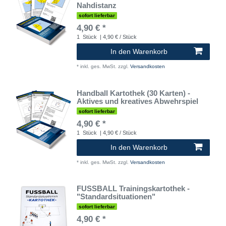
Nahdistanz
sofort lieferbar
4,90 € *
1
Stück
| 4,90 € / Stück
In den Warenkorb
*
inkl. ges. MwSt.
zzgl.
Versandkosten
Handball Kartothek (30 Karten) -
Aktives und kreatives Abwehrspiel
sofort lieferbar
4,90 € *
1
Stück
| 4,90 € / Stück
In den Warenkorb
*
inkl. ges. MwSt.
zzgl.
Versandkosten
FUSSBALL Trainingskartothek -
"Standardsituationen"
sofort lieferbar
4,90 € *