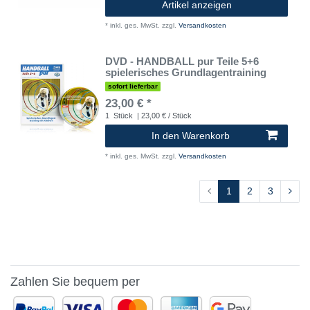
Artikel anzeigen
*
inkl. ges. MwSt.
zzgl.
Versandkosten
DVD - HANDBALL pur Teile 5+6
spielerisches Grundlagentraining
sofort lieferbar
23,00 € *
1
Stück
| 23,00 € / Stück
In den Warenkorb
*
inkl. ges. MwSt.
zzgl.
Versandkosten
1
2
3
Zahlen Sie bequem per