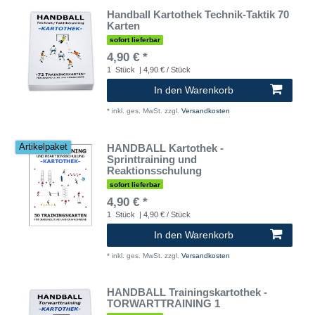
Handball Kartothek Technik-Taktik 70
Karten
sofort lieferbar
4,90 € *
1
Stück
| 4,90 € / Stück
In den Warenkorb
*
inkl. ges. MwSt.
zzgl.
Versandkosten
HANDBALL Kartothek -
Artikelpaket
Sprinttraining und
Reaktionsschulung
sofort lieferbar
4,90 € *
1
Stück
| 4,90 € / Stück
In den Warenkorb
*
inkl. ges. MwSt.
zzgl.
Versandkosten
HANDBALL Trainingskartothek -
TORWARTTRAINING 1