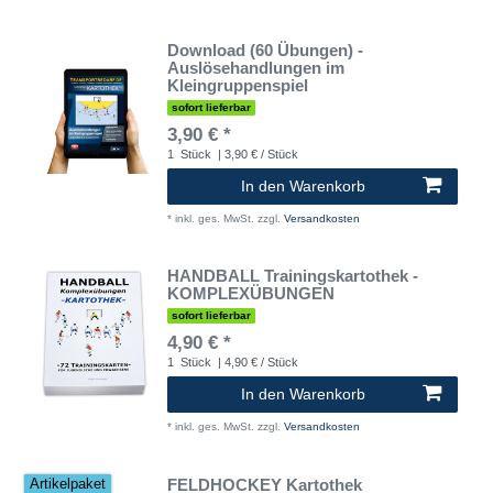
Download (60 Übungen) -
Auslösehandlungen im
Kleingruppenspiel
sofort lieferbar
3,90 € *
1
Stück
| 3,90 € / Stück
In den Warenkorb
*
inkl. ges. MwSt.
zzgl.
Versandkosten
HANDBALL Trainingskartothek -
KOMPLEXÜBUNGEN
sofort lieferbar
4,90 € *
1
Stück
| 4,90 € / Stück
In den Warenkorb
*
inkl. ges. MwSt.
zzgl.
Versandkosten
FELDHOCKEY Kartothek
Artikelpaket