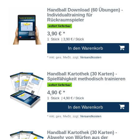
Handball Download (60 Übungen) -
Individualtraining für
Rückraumspieler
sofort lieferbar
3,90 € *
1
Stück
| 3,90 € / Stück
In den Warenkorb
*
inkl. ges. MwSt.
zzgl.
Versandkosten
Handball Kartothek (30 Karten) -
Spielfähigkeit methodisch trainieren
sofort lieferbar
4,90 € *
1
Stück
| 4,90 € / Stück
In den Warenkorb
*
inkl. ges. MwSt.
zzgl.
Versandkosten
Handball Kartothek (30 Karten) -
Abwehr von Würfen aus der