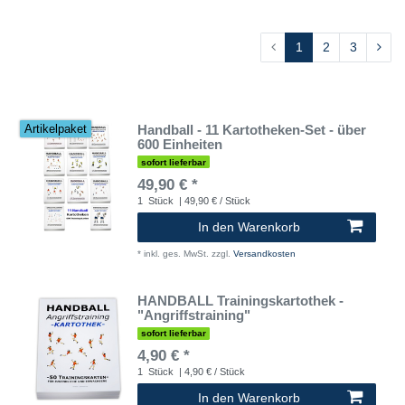
1
2
3
Handball - 11 Kartotheken-Set - über
Artikelpaket
600 Einheiten
sofort lieferbar
49,90 € *
1
Stück
| 49,90 € / Stück
In den Warenkorb
*
inkl. ges. MwSt.
zzgl.
Versandkosten
HANDBALL Trainingskartothek -
"Angriffstraining"
sofort lieferbar
4,90 € *
1
Stück
| 4,90 € / Stück
In den Warenkorb