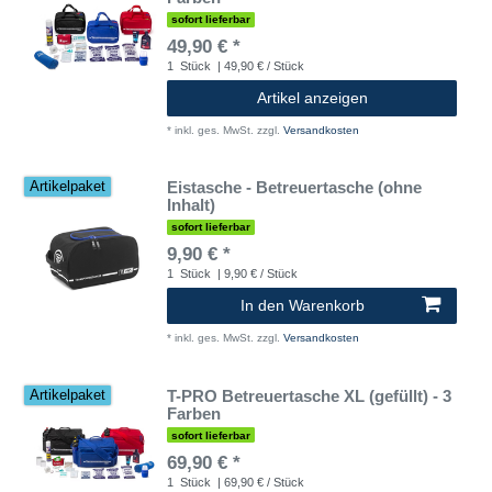
sofort lieferbar
49,90 € *
1
Stück
| 49,90 € / Stück
Artikel anzeigen
*
inkl. ges. MwSt.
zzgl.
Versandkosten
Eistasche - Betreuertasche (ohne
Artikelpaket
Inhalt)
sofort lieferbar
9,90 € *
1
Stück
| 9,90 € / Stück
In den Warenkorb
*
inkl. ges. MwSt.
zzgl.
Versandkosten
T-PRO Betreuertasche XL (gefüllt) - 3
Artikelpaket
Farben
sofort lieferbar
69,90 € *
1
Stück
| 69,90 € / Stück