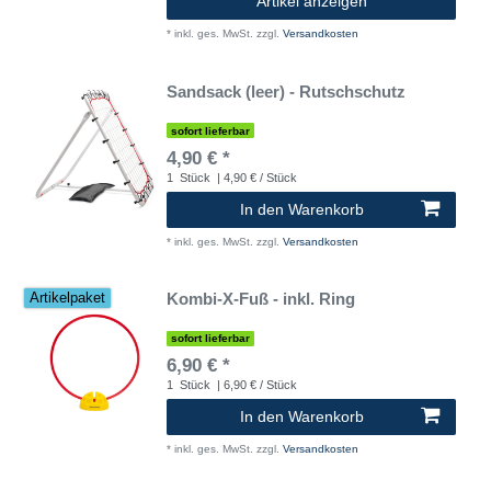
Artikel anzeigen
*
inkl. ges. MwSt.
zzgl.
Versandkosten
Sandsack (leer) - Rutschschutz
sofort lieferbar
4,90 € *
1
Stück
| 4,90 € / Stück
In den Warenkorb
*
inkl. ges. MwSt.
zzgl.
Versandkosten
Kombi-X-Fuß - inkl. Ring
Artikelpaket
sofort lieferbar
6,90 € *
1
Stück
| 6,90 € / Stück
In den Warenkorb
*
inkl. ges. MwSt.
zzgl.
Versandkosten