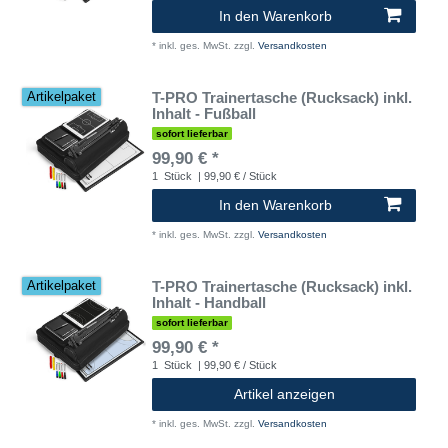
In den Warenkorb
*
inkl. ges. MwSt.
zzgl.
Versandkosten
T-PRO Trainertasche (Rucksack) inkl.
Artikelpaket
Inhalt - Fußball
sofort lieferbar
99,90 € *
1
Stück
| 99,90 € / Stück
In den Warenkorb
*
inkl. ges. MwSt.
zzgl.
Versandkosten
T-PRO Trainertasche (Rucksack) inkl.
Artikelpaket
Inhalt - Handball
sofort lieferbar
99,90 € *
1
Stück
| 99,90 € / Stück
Artikel anzeigen
*
inkl. ges. MwSt.
zzgl.
Versandkosten