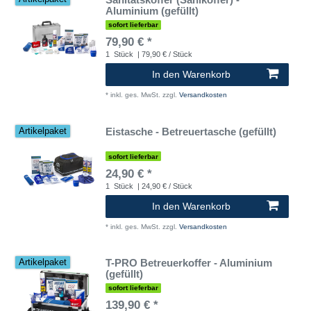
Aluminium (gefüllt)
sofort lieferbar
79,90 € *
1
Stück
| 79,90 € / Stück
In den Warenkorb
*
inkl. ges. MwSt.
zzgl.
Versandkosten
Eistasche - Betreuertasche (gefüllt)
Artikelpaket
sofort lieferbar
24,90 € *
1
Stück
| 24,90 € / Stück
In den Warenkorb
*
inkl. ges. MwSt.
zzgl.
Versandkosten
T-PRO Betreuerkoffer - Aluminium
Artikelpaket
(gefüllt)
sofort lieferbar
139,90 € *