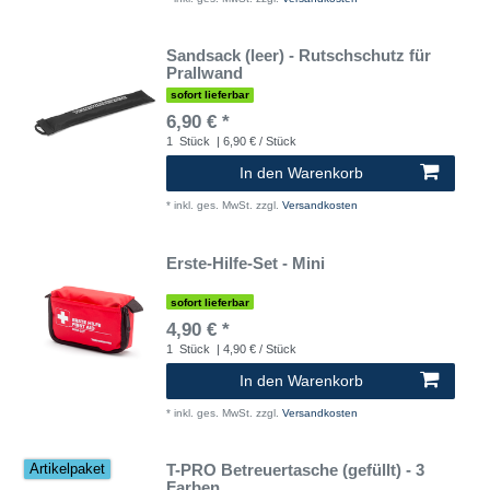
Sandsack (leer) - Rutschschutz für
Prallwand
sofort lieferbar
6,90 € *
1
Stück
| 6,90 € / Stück
In den Warenkorb
*
inkl. ges. MwSt.
zzgl.
Versandkosten
Erste-Hilfe-Set - Mini
sofort lieferbar
4,90 € *
1
Stück
| 4,90 € / Stück
In den Warenkorb
*
inkl. ges. MwSt.
zzgl.
Versandkosten
T-PRO Betreuertasche (gefüllt) - 3
Artikelpaket
Farben