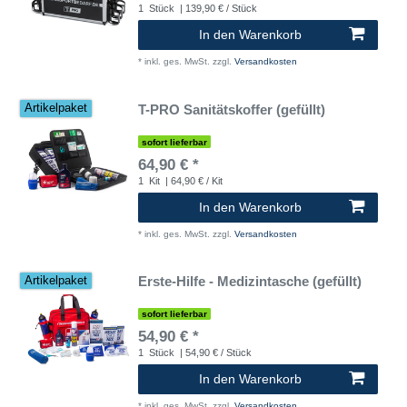
1
Stück
| 139,90 € / Stück
In den Warenkorb
*
inkl. ges. MwSt.
zzgl.
Versandkosten
T-PRO Sanitätskoffer (gefüllt)
Artikelpaket
sofort lieferbar
64,90 € *
1
Kit
| 64,90 € / Kit
In den Warenkorb
*
inkl. ges. MwSt.
zzgl.
Versandkosten
Erste-Hilfe - Medizintasche (gefüllt)
Artikelpaket
sofort lieferbar
54,90 € *
1
Stück
| 54,90 € / Stück
In den Warenkorb
*
inkl. ges. MwSt.
zzgl.
Versandkosten