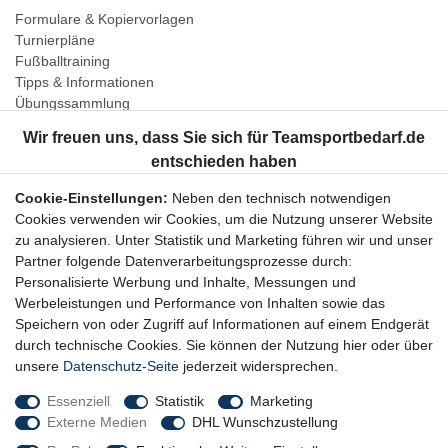
Formulare & Kopiervorlagen
Turnierpläne
Fußballtraining
Tipps & Informationen
Übungssammlung
Unternehmen
Jobs
Partnerprogramm
Cookie-Einstellungen:
Neben den technisch notwendigen
Widerrufsrecht
Cookies verwenden wir Cookies, um die Nutzung unserer Website
zu analysieren. Unter Statistik und Marketing führen wir und unser
Bestellung widerrufen
Partner folgende Datenverarbeitungsprozesse durch:
Datenschutzerklärung
Personalisierte Werbung und Inhalte, Messungen und
AGB
Werbeleistungen und Performance von Inhalten sowie das
Impressum
Speichern von oder Zugriff auf Informationen auf einem Endgerät
durch technische Cookies. Sie können der Nutzung hier oder über
Newsletter
unsere
Datenschutz-Seite
jederzeit widersprechen.
Gerne halten wir Sie auf dem Laufenden, hier geht es zur:
Essenziell
Statistik
Marketing
Externe Medien
DHL Wunschzustellung
Newsletter-Anmeldung