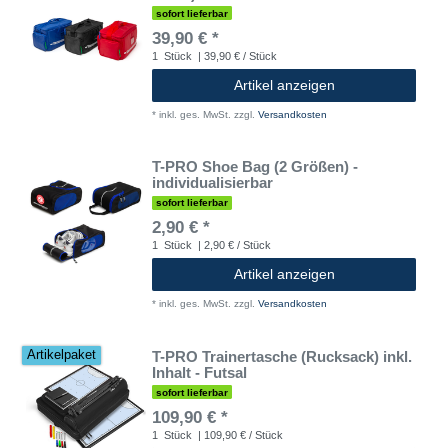
sofort lieferbar
39,90 € *
1
Stück
| 39,90 € / Stück
Artikel anzeigen
*
inkl. ges. MwSt.
zzgl.
Versandkosten
T-PRO Shoe Bag (2 Größen) -
individualisierbar
sofort lieferbar
2,90 € *
1
Stück
| 2,90 € / Stück
Artikel anzeigen
*
inkl. ges. MwSt.
zzgl.
Versandkosten
T-PRO Trainertasche (Rucksack) inkl.
Artikelpaket
Inhalt - Futsal
sofort lieferbar
109,90 € *
1
Stück
| 109,90 € / Stück