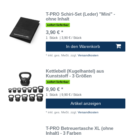
T-PRO Schiri-Set (Leder) "Mini" -
ohne Inhalt
sofort lieferbar
3,90 € *
1
Stück
| 3,90 € / Stück
In den Warenkorb
*
inkl. ges. MwSt.
zzgl.
Versandkosten
Kettlebell (Kugelhantel) aus
Kunststoff - 3 Größen
sofort lieferbar
9,90 € *
1
Stück
| 9,90 € / Stück
Artikel anzeigen
*
inkl. ges. MwSt.
zzgl.
Versandkosten
T-PRO Betreuertasche XL (ohne
Inhalt) - 3 Farben