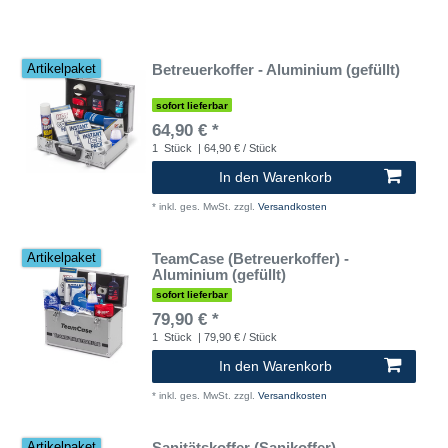
Betreuerkoffer - Aluminium (gefüllt)
Artikelpaket
sofort lieferbar
64,90 € *
1
Stück
| 64,90 € / Stück
In den Warenkorb
*
inkl. ges. MwSt.
zzgl.
Versandkosten
TeamCase (Betreuerkoffer) -
Artikelpaket
Aluminium (gefüllt)
sofort lieferbar
79,90 € *
1
Stück
| 79,90 € / Stück
In den Warenkorb
*
inkl. ges. MwSt.
zzgl.
Versandkosten
Sanitätskoffer (Sanikoffer) -
Artikelpaket