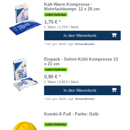
Kalt-Warm Kompresse -
Mehrfachkompr. 12 x 25 cm
sofort lieferbar
1,75 € *
1
Stück
| 1,75 € / Stück
In den Warenkorb
*
inkl. ges. MwSt.
zzgl.
Versandkosten
Eispack - Sofort-Kühl Kompresse 13
x 21 cm
sofort lieferbar
0,95 € *
1
Stück
| 0,95 € / Stück
In den Warenkorb
*
inkl. ges. MwSt.
zzgl.
Versandkosten
Kombi-X-Fuß - Farbe: Gelb
sofort lieferbar