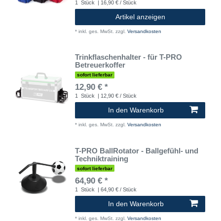
1
Stück
| 16,90 € / Stück
Artikel anzeigen
*
inkl. ges. MwSt.
zzgl.
Versandkosten
Trinkflaschenhalter - für T-PRO
Betreuerkoffer
sofort lieferbar
12,90 € *
1
Stück
| 12,90 € / Stück
In den Warenkorb
*
inkl. ges. MwSt.
zzgl.
Versandkosten
T-PRO BallRotator - Ballgefühl- und
Techniktraining
sofort lieferbar
64,90 € *
1
Stück
| 64,90 € / Stück
In den Warenkorb
*
inkl. ges. MwSt.
zzgl.
Versandkosten