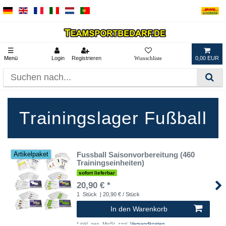
☰
Menü
Login
Registrieren
0,00 EUR
Trainingslager Fußball
Fussball Saisonvorbereitung (460
Artikelpaket
Trainingseinheiten)
sofort lieferbar
20,90 € *
1
Stück
| 20,90 € / Stück
In den Warenkorb
*
inkl. ges. MwSt.
zzgl.
Versandkosten