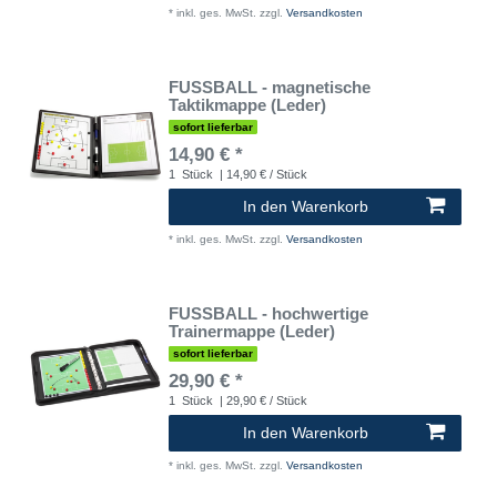
*
inkl. ges. MwSt.
zzgl.
Versandkosten
FUSSBALL - magnetische
Taktikmappe (Leder)
sofort lieferbar
14,90 € *
1
Stück
| 14,90 € / Stück
In den Warenkorb
*
inkl. ges. MwSt.
zzgl.
Versandkosten
FUSSBALL - hochwertige
Trainermappe (Leder)
sofort lieferbar
29,90 € *
1
Stück
| 29,90 € / Stück
In den Warenkorb
*
inkl. ges. MwSt.
zzgl.
Versandkosten