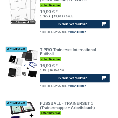
sofort lieferbar
19,90 € *
1
Stück
| 19,90 € / Stück
In den Warenkorb
*
inkl. ges. MwSt.
zzgl.
Versandkosten
T-PRO Trainerset International -
Artikelpaket
Fußball
sofort lieferbar
16,90 € *
1
Kit
| 16,90 € / Kit
In den Warenkorb
*
inkl. ges. MwSt.
zzgl.
Versandkosten
FUSSBALL - TRAINERSET 1
Artikelpaket
(Trainermappe + Arbeitsbuch)
sofort lieferbar