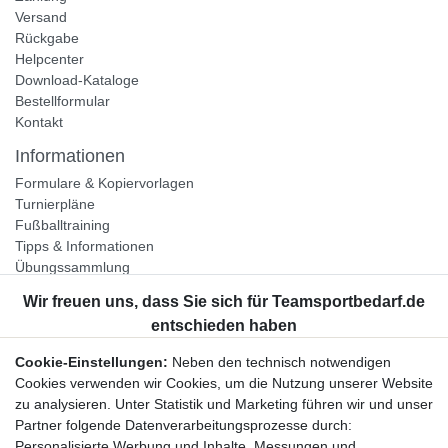
Versand
Rückgabe
Helpcenter
Download-Kataloge
Bestellformular
Kontakt
Informationen
Formulare & Kopiervorlagen
Turnierpläne
Fußballtraining
Tipps & Informationen
Übungssammlung
Unternehmen
Jobs
Partnerprogramm
Cookie-Einstellungen:
Neben den technisch notwendigen
Widerrufsrecht
Cookies verwenden wir Cookies, um die Nutzung unserer Website
zu analysieren. Unter Statistik und Marketing führen wir und unser
Bestellung widerrufen
Partner folgende Datenverarbeitungsprozesse durch:
Datenschutzerklärung
Personalisierte Werbung und Inhalte, Messungen und