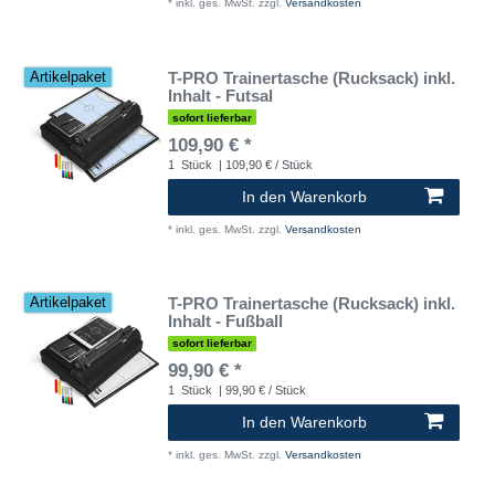
*
inkl. ges. MwSt.
zzgl.
Versandkosten
T-PRO Trainertasche (Rucksack) inkl.
Artikelpaket
Inhalt - Futsal
sofort lieferbar
109,90 € *
1
Stück
| 109,90 € / Stück
In den Warenkorb
*
inkl. ges. MwSt.
zzgl.
Versandkosten
T-PRO Trainertasche (Rucksack) inkl.
Artikelpaket
Inhalt - Fußball
sofort lieferbar
99,90 € *
1
Stück
| 99,90 € / Stück
In den Warenkorb
*
inkl. ges. MwSt.
zzgl.
Versandkosten