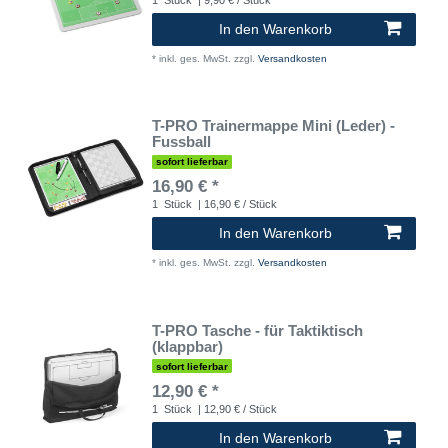
In den Warenkorb
*
inkl. ges. MwSt.
zzgl.
Versandkosten
T-PRO Trainermappe Mini (Leder) -
Fussball
sofort lieferbar
16,90 € *
1
Stück
| 16,90 € / Stück
In den Warenkorb
*
inkl. ges. MwSt.
zzgl.
Versandkosten
T-PRO Tasche - für Taktiktisch
(klappbar)
sofort lieferbar
12,90 € *
1
Stück
| 12,90 € / Stück
In den Warenkorb