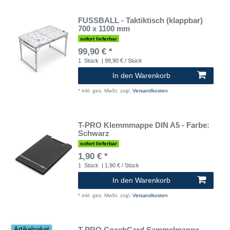
FUSSBALL - Taktiktisch (klappbar)
700 x 1100 mm
sofort lieferbar
99,90 € *
1
Stück
| 99,90 € / Stück
In den Warenkorb
*
inkl. ges. MwSt.
zzgl.
Versandkosten
T-PRO Klemmmappe DIN A5 - Farbe:
Schwarz
sofort lieferbar
1,90 € *
1
Stück
| 1,90 € / Stück
In den Warenkorb
*
inkl. ges. MwSt.
zzgl.
Versandkosten
T-PRO CoachCard Sammelmappe
Artikelpaket