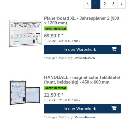
1
2
3
Planerboard XL - Jahresplaner 2 (900
x 1200 mm)
sofort lieferbar
69,90 € *
1
Stück
| 69,90 € / Stück
In den Warenkorb
*
inkl. ges. MwSt.
zzgl.
Versandkosten
HANDBALL - magnetische Taktiktafel
(bunt, beidseitig) - 450 x 600 mm
sofort lieferbar
21,90 € *
1
Stück
| 21,90 € / Stück
In den Warenkorb
*
inkl. ges. MwSt.
zzgl.
Versandkosten