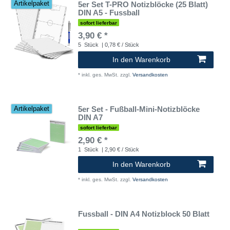
5er Set T-PRO Notizblöcke (25 Blatt)
Artikelpaket
DIN A5 - Fussball
sofort lieferbar
3,90 € *
5
Stück
| 0,78 € / Stück
In den Warenkorb
*
inkl. ges. MwSt.
zzgl.
Versandkosten
5er Set - Fußball-Mini-Notizblöcke
Artikelpaket
DIN A7
sofort lieferbar
2,90 € *
1
Stück
| 2,90 € / Stück
In den Warenkorb
*
inkl. ges. MwSt.
zzgl.
Versandkosten
Fussball - DIN A4 Notizblock 50 Blatt