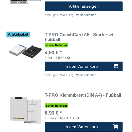
Artikel anzeigen
*
inkl. ges. MwSt.
zzgl.
Versandkosten
T-PRO CoachCard A5 - Starterset -
Artikelpaket
Fußball
sofort lieferbar
4,90 € *
1
Kit
| 4,90 € / Kit
In den Warenkorb
*
inkl. ges. MwSt.
zzgl.
Versandkosten
T-PRO Klemmbrett (DIN A4) - Fußball
sofort lieferbar
6,90 € *
1
Stück
| 6,90 € / Stück
In den Warenkorb