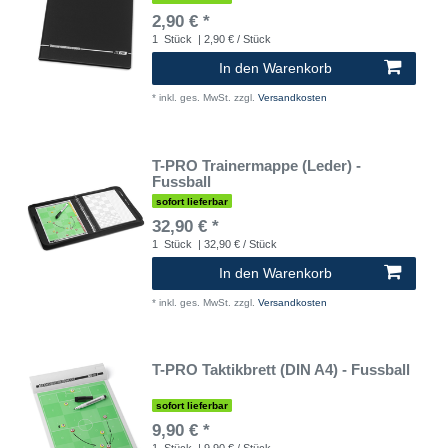
2,90 € *
1
Stück
| 2,90 € / Stück
In den Warenkorb
*
inkl. ges. MwSt.
zzgl.
Versandkosten
T-PRO Trainermappe (Leder) -
Fussball
sofort lieferbar
32,90 € *
1
Stück
| 32,90 € / Stück
In den Warenkorb
*
inkl. ges. MwSt.
zzgl.
Versandkosten
T-PRO Taktikbrett (DIN A4) - Fussball
sofort lieferbar
9,90 € *
1
Stück
| 9,90 € / Stück