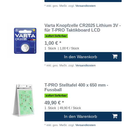
*
inkl. ges. MwSt.
zzgl.
Versandkosten
Varta Knopfzelle CR2025 Lithium 3V -
für T-PRO Taktikboard LCD
sofort lieferbar
1,00 € *
1
Stück
| 1,00 € / Stück
In den Warenkorb
*
inkl. ges. MwSt.
zzgl.
Versandkosten
T-PRO Stelltafel 400 x 650 mm -
Fussball
sofort lieferbar
49,90 € *
1
Stück
| 49,90 € / Stück
In den Warenkorb
*
inkl. ges. MwSt.
zzgl.
Versandkosten