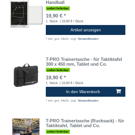
Handball
sofort lieferbar
19,90 € *
1
Stück
| 19,90 € / Stück
Artikel anzeigen
*
inkl. ges. MwSt.
zzgl.
Versandkosten
T-PRO Trainertasche - für Taktiktafel
300 x 450 mm, Tablet und Co.
sofort lieferbar
19,90 € *
1
Stück
| 19,90 € / Stück
In den Warenkorb
*
inkl. ges. MwSt.
zzgl.
Versandkosten
T-PRO Trainertasche (Rucksack) - für
Taktiktafel, Tablet und Co.
sofort lieferbar