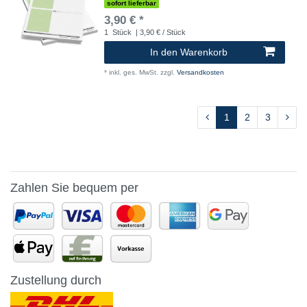
sofort lieferbar
3,90 € *
1
Stück
| 3,90 € / Stück
In den Warenkorb
*
inkl. ges. MwSt.
zzgl.
Versandkosten
1
2
3
Zahlen Sie bequem per
Zustellung durch