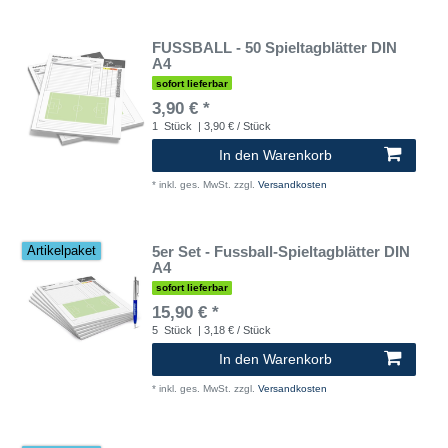
FUSSBALL - 50 Spieltagblätter DIN
A4
sofort lieferbar
3,90 € *
1
Stück
| 3,90 € / Stück
In den Warenkorb
*
inkl. ges. MwSt.
zzgl.
Versandkosten
5er Set - Fussball-Spieltagblätter DIN
Artikelpaket
A4
sofort lieferbar
15,90 € *
5
Stück
| 3,18 € / Stück
In den Warenkorb
*
inkl. ges. MwSt.
zzgl.
Versandkosten