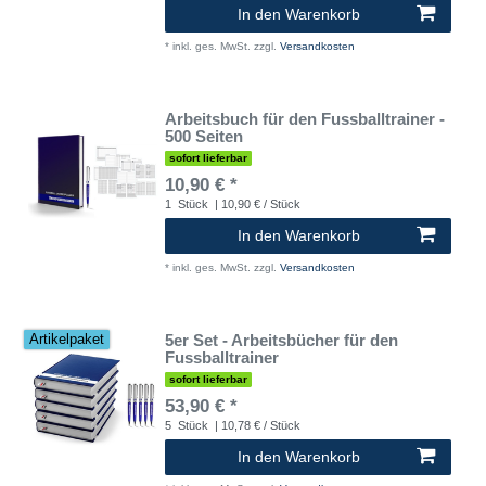
In den Warenkorb
*
inkl. ges. MwSt.
zzgl.
Versandkosten
Arbeitsbuch für den Fussballtrainer -
500 Seiten
sofort lieferbar
10,90 € *
1
Stück
| 10,90 € / Stück
In den Warenkorb
*
inkl. ges. MwSt.
zzgl.
Versandkosten
5er Set - Arbeitsbücher für den
Artikelpaket
Fussballtrainer
sofort lieferbar
53,90 € *
5
Stück
| 10,78 € / Stück
In den Warenkorb