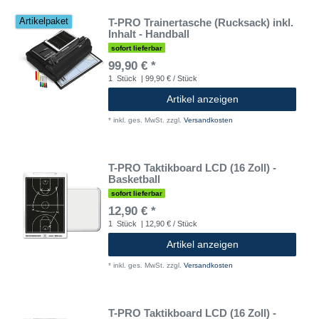
T-PRO Trainertasche (Rucksack) inkl.
Artikelpaket
Inhalt - Handball
sofort lieferbar
99,90 € *
1
Stück
| 99,90 € / Stück
Artikel anzeigen
*
inkl. ges. MwSt.
zzgl.
Versandkosten
T-PRO Taktikboard LCD (16 Zoll) -
Basketball
sofort lieferbar
12,90 € *
1
Stück
| 12,90 € / Stück
Artikel anzeigen
*
inkl. ges. MwSt.
zzgl.
Versandkosten
T-PRO Taktikboard LCD (16 Zoll) -