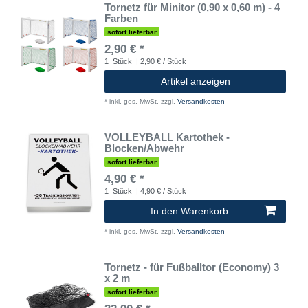
Tornetz für Minitor (0,90 x 0,60 m) - 4
Farben
sofort lieferbar
2,90 € *
1
Stück
| 2,90 € / Stück
Artikel anzeigen
*
inkl. ges. MwSt.
zzgl.
Versandkosten
VOLLEYBALL Kartothek -
Blocken/Abwehr
sofort lieferbar
4,90 € *
1
Stück
| 4,90 € / Stück
In den Warenkorb
*
inkl. ges. MwSt.
zzgl.
Versandkosten
Tornetz - für Fußballtor (Economy) 3
x 2 m
sofort lieferbar