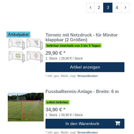
2
3
4
Tornetz mit Netzdruck - für Minitor
Artikelpaket
klappbar (2 Größen)
lieferbar innerhalb von 3 bis 5 Tagen
29,90 € *
1
Stück
| 29,90 € / Stück
Artikel anzeigen
*
inkl. ges. MwSt.
zzgl.
Versandkosten
Fussballtennis-Anlage - Breite: 6 m
sofort lieferbar
34,90 € *
1
Stück
| 34,90 € / Stück
In den Warenkorb
*
inkl. ges. MwSt.
zzgl.
Versandkosten