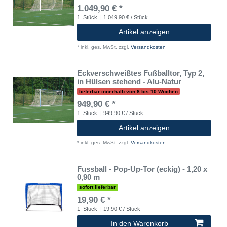
1.049,90 € *
1
Stück
| 1.049,90 € / Stück
Artikel anzeigen
*
inkl. ges. MwSt.
zzgl.
Versandkosten
Eckverschweißtes Fußballtor, Typ 2,
in Hülsen stehend - Alu-Natur
lieferbar innerhalb von 8 bis 10 Wochen
949,90 € *
1
Stück
| 949,90 € / Stück
Artikel anzeigen
*
inkl. ges. MwSt.
zzgl.
Versandkosten
Fussball - Pop-Up-Tor (eckig) - 1,20 x
0,90 m
sofort lieferbar
19,90 € *
1
Stück
| 19,90 € / Stück
In den Warenkorb