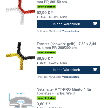
mm PP, 80/150 cm
sofort lieferbar
62,90 € *
1
Stück
| 62,90 € / Stück
In den Warenkorb
*
inkl. ges. MwSt.
zzgl.
Versandkosten
Tornetz (schwarz-gelb) - 7,32 x 2,44
m, 4 mm PP, 200/200 cm
sofort lieferbar
89,90 € *
1
Stück
| 89,90 € / Stück
In den Warenkorb
*
inkl. ges. MwSt.
zzgl.
Versandkosten
Netzhalter A "T-PRO Minitor" für
Tornetze - Farbe: Weiß
sofort lieferbar
0,60 € *