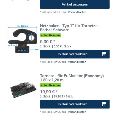
Artikel anzeigen
*
inkl. ges. MwSt.
zzgl.
Versandkosten
Netzhaken "Typ 1" für Tornetze -
Farbe: Schwarz
sofort lieferbar
0,30 € *
1
Stück
| 0,30 € / Stück
In den Warenkorb
*
inkl. ges. MwSt.
zzgl.
Versandkosten
Tornetz - für Fußballtor (Economy)
1,80 x 1,20 m
sofort lieferbar
19,90 € *
1
Stück
| 19,90 € / Stück
In den Warenkorb
*
inkl. ges. MwSt.
zzgl.
Versandkosten