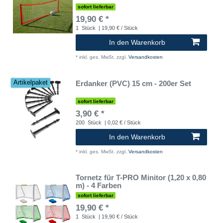
sofort lieferbar
19,90 € *
1
Stück
| 19,90 € / Stück
In den Warenkorb
*
inkl. ges. MwSt.
zzgl.
Versandkosten
Erdanker (PVC) 15 cm - 200er Set
Artikelpaket
sofort lieferbar
3,90 € *
200
Stück
| 0,02 € / Stück
In den Warenkorb
*
inkl. ges. MwSt.
zzgl.
Versandkosten
Tornetz für T-PRO Minitor (1,20 x 0,80
m) - 4 Farben
sofort lieferbar
19,90 € *
1
Stück
| 19,90 € / Stück