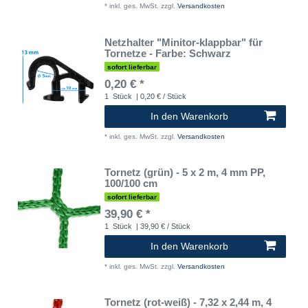
*
inkl. ges. MwSt.
zzgl.
Versandkosten
Netzhalter "Minitor-klappbar" für
Tornetze - Farbe: Schwarz
sofort lieferbar
0,20 € *
1
Stück
| 0,20 € / Stück
In den Warenkorb
*
inkl. ges. MwSt.
zzgl.
Versandkosten
Tornetz (grün) - 5 x 2 m, 4 mm PP,
100/100 cm
sofort lieferbar
39,90 € *
1
Stück
| 39,90 € / Stück
In den Warenkorb
*
inkl. ges. MwSt.
zzgl.
Versandkosten
Tornetz (rot-weiß) - 7,32 x 2,44 m, 4