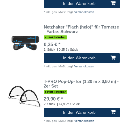
In den Warenkorb
*
inkl. ges. MwSt.
zzgl.
Versandkosten
Netzhalter "Flach (helo)" für Tornetze
- Farbe: Schwarz
sofort lieferbar
0,25 € *
1
Stück
| 0,25 € / Stück
In den Warenkorb
*
inkl. ges. MwSt.
zzgl.
Versandkosten
T-PRO Pop-Up-Tor (1,20 m x 0,80 m) -
2er Set
sofort lieferbar
29,90 € *
2
Stück
| 14,95 € / Stück
In den Warenkorb
*
inkl. ges. MwSt.
zzgl.
Versandkosten