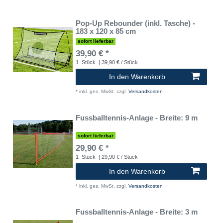
Pop-Up Rebounder (inkl. Tasche) -
183 x 120 x 85 cm
sofort lieferbar
39,90 € *
1
Stück
| 39,90 € / Stück
In den Warenkorb
*
inkl. ges. MwSt.
zzgl.
Versandkosten
Fussballtennis-Anlage - Breite: 9 m
sofort lieferbar
29,90 € *
1
Stück
| 29,90 € / Stück
In den Warenkorb
*
inkl. ges. MwSt.
zzgl.
Versandkosten
Fussballtennis-Anlage - Breite: 3 m