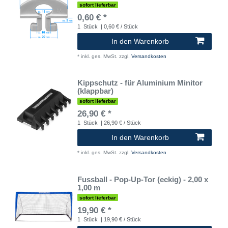
sofort lieferbar
0,60 € *
1
Stück
| 0,60 € / Stück
In den Warenkorb
*
inkl. ges. MwSt.
zzgl.
Versandkosten
Kippschutz - für Aluminium Minitor
(klappbar)
sofort lieferbar
26,90 € *
1
Stück
| 26,90 € / Stück
In den Warenkorb
*
inkl. ges. MwSt.
zzgl.
Versandkosten
Fussball - Pop-Up-Tor (eckig) - 2,00 x
1,00 m
sofort lieferbar
19,90 € *
1
Stück
| 19,90 € / Stück