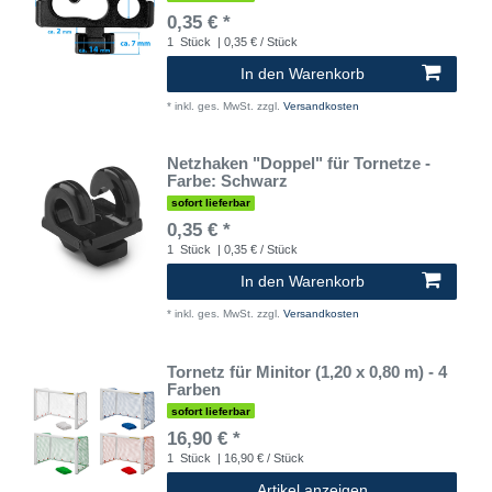
0,35 € *
1
Stück
| 0,35 € / Stück
In den Warenkorb
*
inkl. ges. MwSt.
zzgl.
Versandkosten
Netzhaken "Doppel" für Tornetze -
Farbe: Schwarz
sofort lieferbar
0,35 € *
1
Stück
| 0,35 € / Stück
In den Warenkorb
*
inkl. ges. MwSt.
zzgl.
Versandkosten
Tornetz für Minitor (1,20 x 0,80 m) - 4
Farben
sofort lieferbar
16,90 € *
1
Stück
| 16,90 € / Stück
Artikel anzeigen