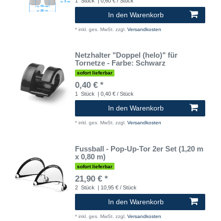
1
Stück
| 0,60 € / Stück
In den Warenkorb
*
inkl. ges. MwSt.
zzgl.
Versandkosten
Netzhalter "Doppel (helo)" für
Tornetze - Farbe: Schwarz
sofort lieferbar
0,40 € *
1
Stück
| 0,40 € / Stück
In den Warenkorb
*
inkl. ges. MwSt.
zzgl.
Versandkosten
Fussball - Pop-Up-Tor 2er Set (1,20 m
x 0,80 m)
sofort lieferbar
21,90 € *
2
Stück
| 10,95 € / Stück
In den Warenkorb
*
inkl. ges. MwSt.
zzgl.
Versandkosten